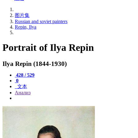
图片集
Russian and soviet painters
Repin, Ilya
Portrait of Ilya Repin
Ilya Repin (1844-1930)
428 / 529
0
文本
Анализ