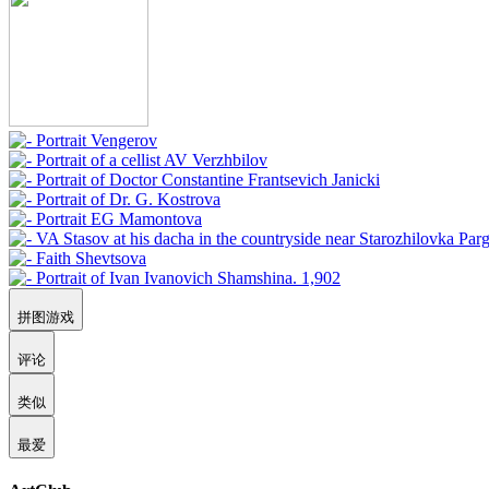
拼图游戏
评论
类似
最爱