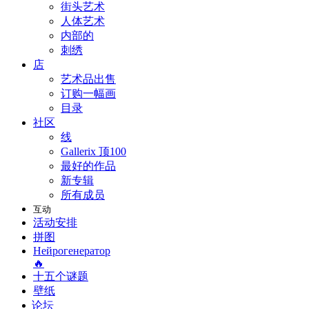
街头艺术
人体艺术
内部的
刺绣
店
艺术品出售
订购一幅画
目录
社区
线
Gallerix 顶100
最好的作品
新专辑
所有成员
互动
活动安排
拼图
Нейрогенератор
🔥
十五个谜题
壁纸
论坛