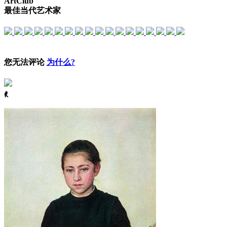
ArtClub
最佳当代艺术家
您无法评论
为什么?
ꈅ