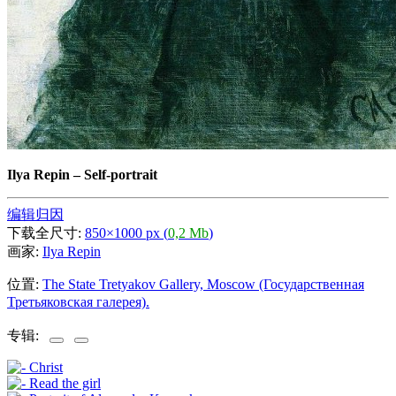
Ilya Repin
–
Self-portrait
编辑归因
下载全尺寸:
850×1000 px (
0,2 Mb
)
画家:
Ilya Repin
位置:
The State Tretyakov Gallery, Moscow (Государственная
Третьяковская галерея).
专辑: