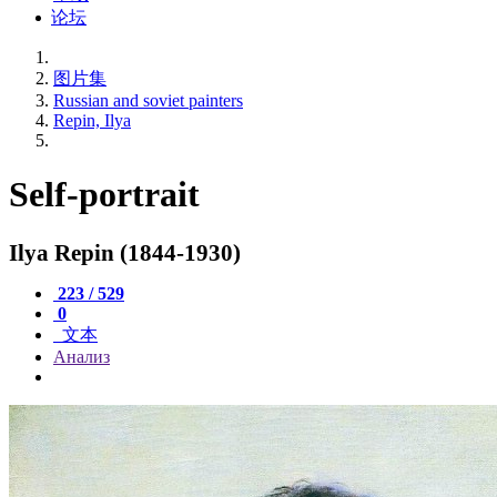
论坛
图片集
Russian and soviet painters
Repin, Ilya
Self-portrait
Ilya Repin (1844-1930)
223 / 529
0
文本
Анализ