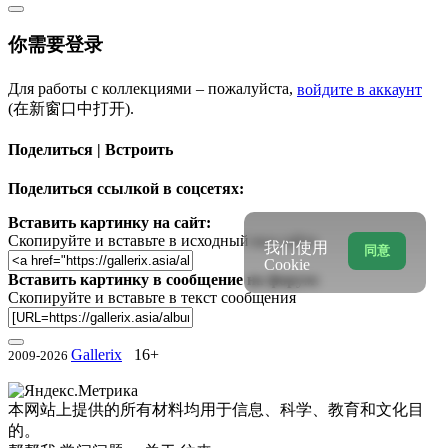
你需要登录
Для работы с коллекциями – пожалуйста,
войдите в аккаунт
(在新窗口中打开).
Поделиться | Встроить
Поделиться ссылкой в соцсетях:
Вставить картинку на сайт:
Скопируйте и вставьте в исходный код сайта
我们使用
同意
Cookie
Вставить картинку в сообщение на форум:
Скопируйте и вставьте в текст сообщения
Gallerix
16+
2009-2026
本网站上提供的所有材料均用于信息、科学、教育和文化目
的。