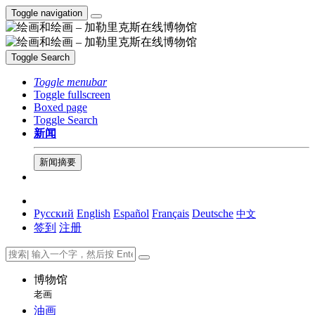
Toggle navigation
Toggle Search
Toggle menubar
Toggle fullscreen
Boxed page
Toggle Search
新闻
新闻摘要
Русский
English
Español
Français
Deutsche
中文
签到
注册
博物馆
老画
油画