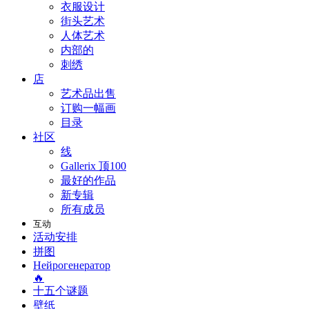
衣服设计
街头艺术
人体艺术
内部的
刺绣
店
艺术品出售
订购一幅画
目录
社区
线
Gallerix 顶100
最好的作品
新专辑
所有成员
互动
活动安排
拼图
Нейрогенератор
🔥
十五个谜题
壁纸