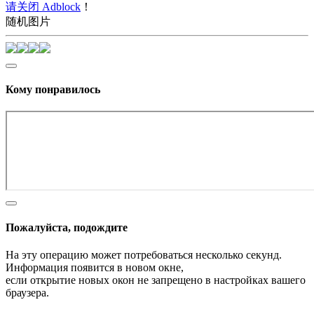
请关闭 Adblock
！
随机图片
Кому понравилось
Пожалуйста, подождите
На эту операцию может потребоваться несколько секунд.
Информация появится в новом окне,
если открытие новых окон не запрещено в настройках вашего
браузера.