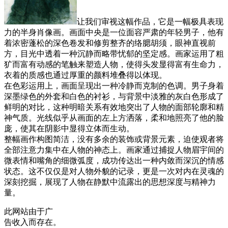
让我们审视这幅作品，它是一幅极具表现
力的半身肖像画。画面中央是一位面容严肃的年轻男子，他有
着浓密蓬松的深色卷发和修剪整齐的络腮胡须，眼神直视前
方，目光中透着一种沉静而略带忧郁的坚定感。画家运用了粗
犷而富有动感的笔触来塑造人物，使得头发显得富有生命力，
衣着的质感也通过厚重的颜料堆叠得以体现。
在色彩运用上，画面呈现出一种冷静而克制的色调。男子身着
深墨绿色的外套和白色的衬衫，与背景中淡雅的灰白色形成了
鲜明的对比，这种明暗关系有效地突出了人物的面部轮廓和精
神气质。光线似乎从画面的左上方洒落，柔和地照亮了他的脸
庞，使其在阴影中显得立体而生动。
整幅画作构图简洁，没有多余的装饰或背景元素，迫使观者将
全部注意力集中在人物的神态上。画家通过捕捉人物眉宇间的
微表情和嘴角的细微弧度，成功传达出一种内敛而深沉的情感
状态。这不仅仅是对人物外貌的记录，更是一次对内在灵魂的
深刻挖掘，展现了人物在静默中流露出的思想深度与精神力
量。
此网站由于广
告收入而存在。