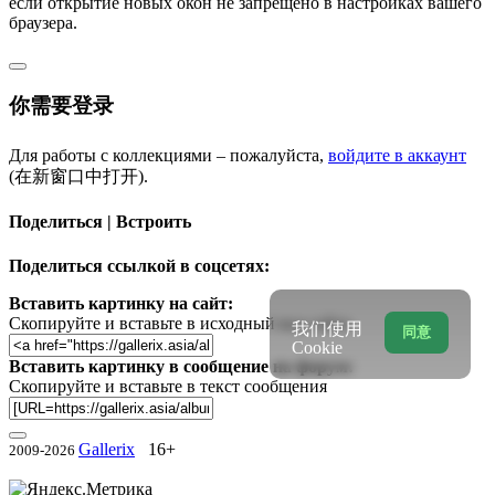
если открытие новых окон не запрещено в настройках вашего
браузера.
你需要登录
Для работы с коллекциями – пожалуйста,
войдите в аккаунт
(在新窗口中打开).
Поделиться | Встроить
Поделиться ссылкой в соцсетях:
Вставить картинку на сайт:
Скопируйте и вставьте в исходный код сайта
我们使用
同意
Cookie
Вставить картинку в сообщение на форум:
Скопируйте и вставьте в текст сообщения
Gallerix
16+
2009-2026