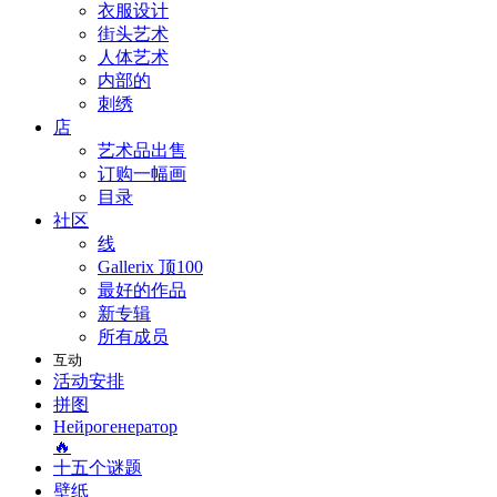
衣服设计
街头艺术
人体艺术
内部的
刺绣
店
艺术品出售
订购一幅画
目录
社区
线
Gallerix 顶100
最好的作品
新专辑
所有成员
互动
活动安排
拼图
Нейрогенератор
🔥
十五个谜题
壁纸