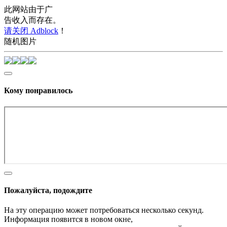
此网站由于广
告收入而存在。
请关闭 Adblock
！
随机图片
Кому понравилось
Пожалуйста, подождите
На эту операцию может потребоваться несколько секунд.
Информация появится в новом окне,