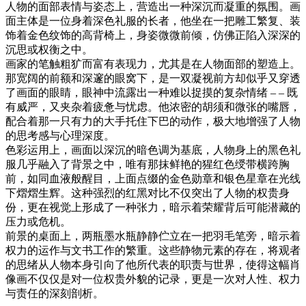
人物的面部表情与姿态上，营造出一种深沉而凝重的氛围。画
面主体是一位身着深色礼服的长者，他坐在一把雕工繁复、装
饰着金色纹饰的高背椅上，身姿微微前倾，仿佛正陷入深深的
沉思或权衡之中。
画家的笔触粗犷而富有表现力，尤其是在人物面部的塑造上。
那宽阔的前额和深邃的眼窝下，是一双凝视前方却似乎又穿透
了画面的眼睛，眼神中流露出一种难以捉摸的复杂情绪 – – 既
有威严，又夹杂着疲惫与忧虑。他浓密的胡须和微张的嘴唇，
配合着那一只有力的大手托住下巴的动作，极大地增强了人物
的思考感与心理深度。
色彩运用上，画面以深沉的暗色调为基底，人物身上的黑色礼
服几乎融入了背景之中，唯有那抹鲜艳的猩红色绶带横跨胸
前，如同血液般醒目，上面点缀的金色勋章和银色星章在光线
下熠熠生辉。这种强烈的红黑对比不仅突出了人物的权贵身
份，更在视觉上形成了一种张力，暗示着荣耀背后可能潜藏的
压力或危机。
前景的桌面上，两瓶墨水瓶静静伫立在一把羽毛笔旁，暗示着
权力的运作与文书工作的繁重。这些静物元素的存在，将观者
的思绪从人物本身引向了他所代表的职责与世界，使得这幅肖
像画不仅仅是对一位权贵外貌的记录，更是一次对人性、权力
与责任的深刻剖析。