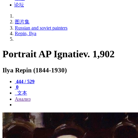
论坛
图片集
Russian and soviet painters
Repin, Ilya
Portrait AP Ignatiev. 1,902
Ilya Repin (1844-1930)
444 / 529
0
文本
Анализ