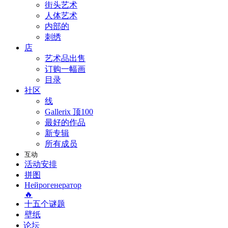
街头艺术
人体艺术
内部的
刺绣
店
艺术品出售
订购一幅画
目录
社区
线
Gallerix 顶100
最好的作品
新专辑
所有成员
互动
活动安排
拼图
Нейрогенератор
🔥
十五个谜题
壁纸
论坛