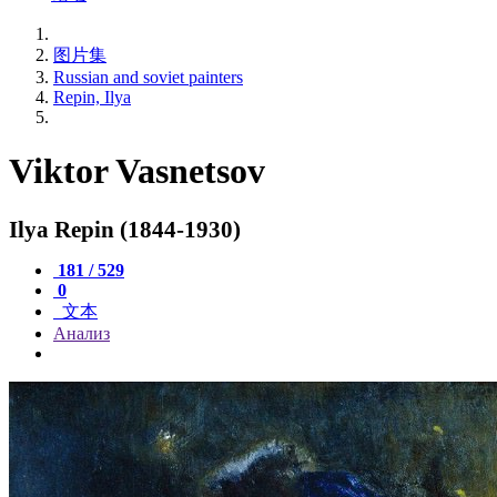
图片集
Russian and soviet painters
Repin, Ilya
Viktor Vasnetsov
Ilya Repin (1844-1930)
181 / 529
0
文本
Анализ