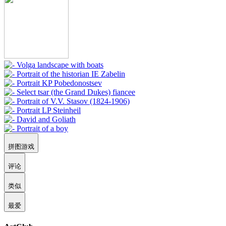
拼图游戏
评论
类似
最爱