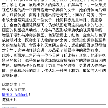
空，鬃毛飞扬，展现出强大的爆发力。在黑马背上，一位身披
红色战袍的战士正俯身抱走一名赤裸的女子，她的身体向后倾
斜，双臂伸展，面容中流露出惊恐与无助；而在白马旁，另一
名战士也紧紧抓住另一位女子，她同样赤足且半裸，姿态挣
扎，金色的裙摆随风翻飞，仿佛试图逃离这突如其来的劫掠。
画面的构图极具动感，人物与马匹形成螺旋状的视觉引导线，
增强了混乱与冲突的氛围。色彩运用上，红色、金色与肤色形
成鲜明对比，既突出了人物的肉体之美，也渲染出紧张甚至暴
力的情绪基调。背景中的天空阴云密布，远处的田野则显得相
对宁静，这种动静结合进一步凸显了前景事件的激烈程度。
此外，画面左上角还有一位小天使（丘比特）形象，他正轻抚
黑马的颈部，似乎象征着这场劫掠背后所隐含的爱欲或命运的
主题。整幅画作不仅展现了力量与美的碰撞，更通过人物的表
情、姿态和环境的对比，传达出一种关于权力、欲望与人性的
深刻反思。
此网站由于广
告收入而存在。
请关闭 Adblock
！
随机图片