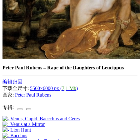
Peter Paul Rubens
–
Rape of the Daughters of Leucippus
编辑归因
下载全尺寸:
5560×6000 px (
7,1 Mb
)
画家:
Peter Paul Rubens
专辑: