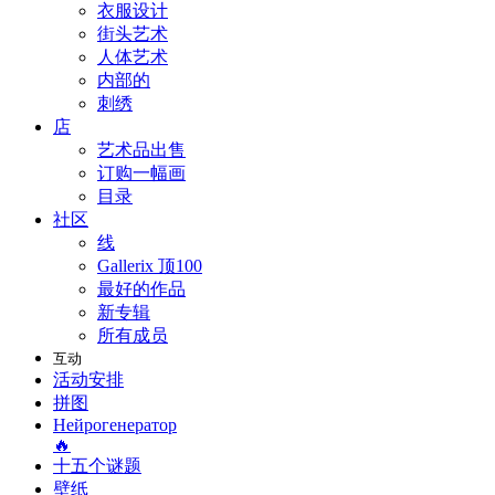
衣服设计
街头艺术
人体艺术
内部的
刺绣
店
艺术品出售
订购一幅画
目录
社区
线
Gallerix 顶100
最好的作品
新专辑
所有成员
互动
活动安排
拼图
Нейрогенератор
🔥
十五个谜题
壁纸