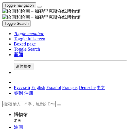
Toggle navigation
Toggle Search
Toggle menubar
Toggle fullscreen
Boxed page
Toggle Search
新闻
新闻摘要
Русский
English
Español
Français
Deutsche
中文
签到
注册
博物馆
老画
油画