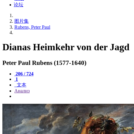
论坛
图片集
Rubens, Peter Paul
Dianas Heimkehr von der Jagd
Peter Paul Rubens (1577-1640)
206 / 724
1
文本
Анализ