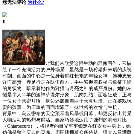
您无法评论
为什么?
ꈅ
让我们来欣赏这幅生动的群像画作，它描
绘了一个充满活力的户外场景，显然是一场狩猎归来后的庆祝
时刻。画面的中心是一位身着鲜红长袍的年轻女神，她神态安
详而高贵，赤足行走在队伍前方，手中紧握着权杖与象征丰饶
的角状物，暗示着她作为狩猎与月亮之神的威严身份。她的左
侧是半人半羊的酒神萨堤尔形象，肌肉虬结，面容狂放，正与
一位女子亲密耳语，身边还簇拥着两个天真烂漫、正在嬉戏玩
耍的孩童，为庄重的画面增添了一抹世俗的欢愉与生机。
背景中，乌云密布的天空预示着风暴或日暮，却更反衬出前景
人物活动的热烈与鲜活。画家巧妙地运用了强烈的明暗对比
（Chiaroscuro），将观者的目光牢牢锁定在红衣女神身上，她
仿佛是整个庆典的灵魂。周围簇拥着众多侍从、猎犬以及满载