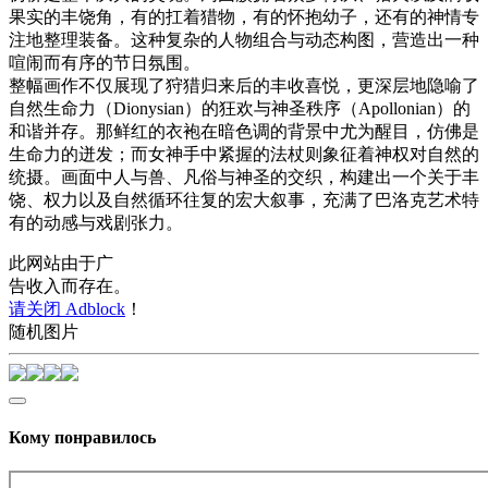
果实的丰饶角，有的扛着猎物，有的怀抱幼子，还有的神情专
注地整理装备。这种复杂的人物组合与动态构图，营造出一种
喧闹而有序的节日氛围。
整幅画作不仅展现了狩猎归来后的丰收喜悦，更深层地隐喻了
自然生命力（Dionysian）的狂欢与神圣秩序（Apollonian）的
和谐并存。那鲜红的衣袍在暗色调的背景中尤为醒目，仿佛是
生命力的迸发；而女神手中紧握的法杖则象征着神权对自然的
统摄。画面中人与兽、凡俗与神圣的交织，构建出一个关于丰
饶、权力以及自然循环往复的宏大叙事，充满了巴洛克艺术特
有的动感与戏剧张力。
此网站由于广
告收入而存在。
请关闭 Adblock
！
随机图片
Кому понравилось