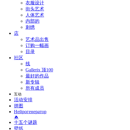
衣服设计
街头艺术
人体艺术
内部的
刺绣
店
艺术品出售
订购一幅画
目录
社区
线
Gallerix 顶100
最好的作品
新专辑
所有成员
互动
活动安排
拼图
Нейрогенератор
🔥
十五个谜题
壁纸