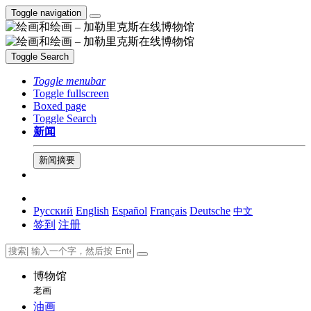
Toggle navigation
Toggle Search
Toggle menubar
Toggle fullscreen
Boxed page
Toggle Search
新闻
新闻摘要
Русский
English
Español
Français
Deutsche
中文
签到
注册
博物馆
老画
油画