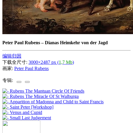
Peter Paul Rubens
–
Dianas Heimkehr von der Jagd
编辑归因
下载全尺寸:
3000×2487 px (
1,7 Mb
)
画家:
Peter Paul Rubens
专辑: