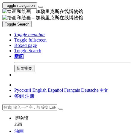
Toggle navigation
Toggle Search
Toggle menubar
Toggle fullscreen
Boxed page
Toggle Search
新闻
新闻摘要
Русский
English
Español
Français
Deutsche
中文
签到
注册
博物馆
老画
油画