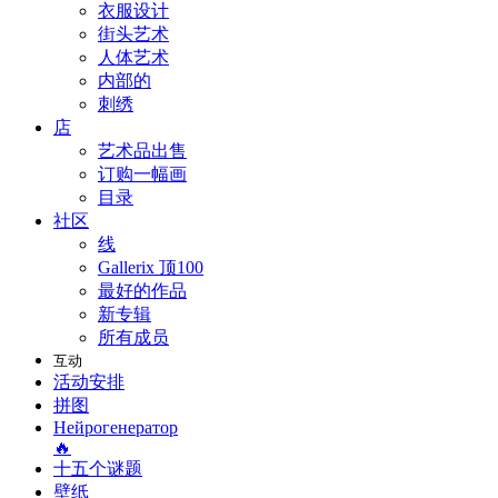
衣服设计
街头艺术
人体艺术
内部的
刺绣
店
艺术品出售
订购一幅画
目录
社区
线
Gallerix 顶100
最好的作品
新专辑
所有成员
互动
活动安排
拼图
Нейрогенератор
🔥
十五个谜题
壁纸