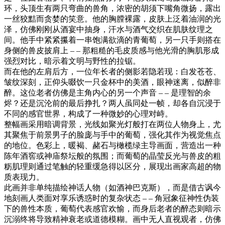
环，头顶生有两只弯曲的兽角，浓密的胡须下嘴角微扬，露出
一丝狡黠而贪婪的笑意。他的胸膛裸露，皮肤上泛着油润的光
泽，仿佛刚刚从酒宴中抽身，汗水与酒气交织在肌肤纹理之
间。他手中紧紧攥着一串饱满欲滴的青葡萄，另一只手则搭在
身侧的兽皮披肩上 – – 那粗糙的毛皮质感与他光滑的胸肌形成
强烈对比，暗示着文明与野性的拉锯。
而在他的左肩后方，一位年长者的侧影若隐若现：白发苍苍、
皱纹深刻，正仰头啜饮一只金杯中的美酒，眼神迷离，似醉非
醉。这位老者仿佛是主角内心的另一个声音 – – 是理智的余
烬？还是沉沦前的最后挣扎？两人虽同处一帧，却各自沉浸于
不同的感官世界，构成了一种微妙的心理对峙。
整幅画采用暗调背景，光线如聚光灯般打在两位人物身上，尤
其聚焦于前景男子的脸庞与手中的葡萄，强化其作为视觉焦点
的地位。色彩上，暖褐、赭石与橄榄绿主导画面，营造出一种
陈年酒窖或神庙祭坛般的氛围；而葡萄的晶莹反光与兽皮的粗
粝肌理则通过笔触的轻重缓急得以区分，展现出画家高超的物
质表现力。
此画并非单纯描绘神话人物（如酒神巴克斯），而是借古讽今
地刻画人类面对享乐诱惑时的复杂状态 – – 角冠象征神性伪装
下的兽性本质，葡萄代表感官欢愉，而身后老者的醉态则暗示
沉溺终将导致精神衰老或道德模糊。画中无人直视观者，仿佛