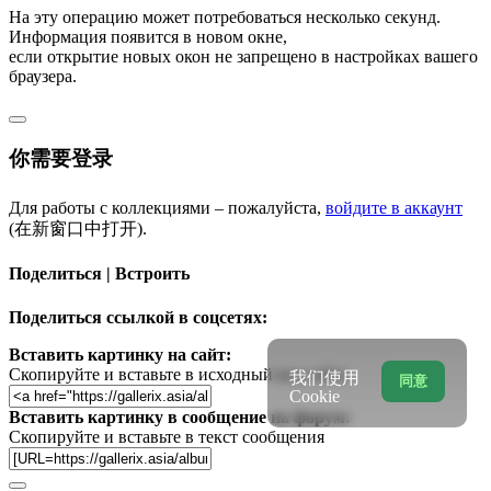
На эту операцию может потребоваться несколько секунд.
Информация появится в новом окне,
если открытие новых окон не запрещено в настройках вашего
браузера.
你需要登录
Для работы с коллекциями – пожалуйста,
войдите в аккаунт
(在新窗口中打开).
Поделиться | Встроить
Поделиться ссылкой в соцсетях:
Вставить картинку на сайт:
Скопируйте и вставьте в исходный код сайта
我们使用
同意
Cookie
Вставить картинку в сообщение на форум:
Скопируйте и вставьте в текст сообщения