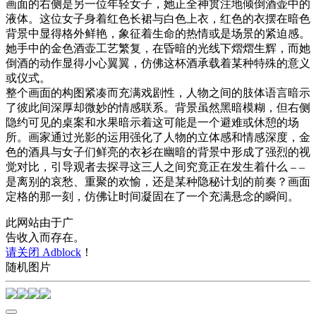
画面的右侧是另一位年轻女子，她正全神贯注地倾倒酒壶中的
液体。这位女子身着红色长裙与白色上衣，红色的衣摆在暗色
背景中显得格外鲜艳，象征着生命的热情或是场景的紧迫感。
她手中的金色酒壶工艺繁复，在昏暗的光线下熠熠生辉，而她
倒酒的动作显得小心翼翼，仿佛这杯酒承载着某种特殊的意义
或仪式。
整个画面的构图紧凑而充满戏剧性，人物之间的肢体语言暗示
了彼此间深厚却微妙的情感联系。背景虽然黑暗模糊，但右侧
隐约可见的桌案和水果暗示着这可能是一个避难或休憩的场
所。画家通过光影的运用强化了人物的立体感和情感深度，金
色的酒具与女子们鲜亮的衣衫在幽暗的背景中形成了强烈的视
觉对比，引导观者去探寻这三人之间究竟正在发生着什么 – –
是离别的哀愁、重聚的欢愉，还是某种隐秘计划的前奏？画面
定格的那一刻，仿佛让时间凝固在了一个充满悬念的瞬间。
此网站由于广
告收入而存在。
请关闭 Adblock
！
随机图片