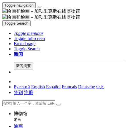
Toggle navigation
Toggle Search
Toggle menubar
Toggle fullscreen
Boxed page
Toggle Search
新闻
新闻摘要
Русский
English
Español
Français
Deutsche
中文
签到
注册
博物馆
老画
油画