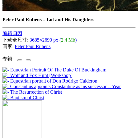
Peter Paul Rubens
–
Lot and His Daughters
编辑归因
下载全尺寸:
3685×2690 px (
2,4 Mb
)
画家:
Peter Paul Rubens
专辑: