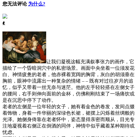
您无法评论
为什么?
ꈅ
让我们凝视这幅充满叙事张力的画作，它
描绘了一个昏暗洞穴中的私密场景。画面中央坐着一位须发花
白、神情疲惫的老者，他赤裸着宽阔的胸背，灰白的胡须垂在
胸前，眼神中流露出一种复杂的情绪 – – 既有对过往岁月的追
忆，似乎又带着一丝无奈与迷茫。他的左手轻轻搭在左侧女子
的腰间，右手则伸向面前的金杯，仿佛刚刚结束了一场痛饮或
是在沉思中停下了动作。
老者的左侧是一位年轻的女子，她有着金色的卷发，发间点缀
着饰物，身着一件华丽的深绿色长裙，裙摆上闪烁着丝绸般的
光泽。她侧身倚靠在老者怀中，姿态显得亲密而顺从，目光专
注地凝视着右侧正在倒酒的同伴，神情中似乎藏着某种期待或
忧虑。