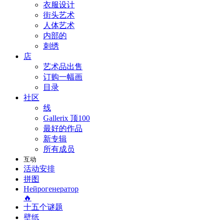
衣服设计
街头艺术
人体艺术
内部的
刺绣
店
艺术品出售
订购一幅画
目录
社区
线
Gallerix 顶100
最好的作品
新专辑
所有成员
互动
活动安排
拼图
Нейрогенератор
🔥
十五个谜题
壁纸