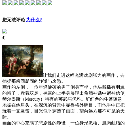
您无法评论
为什么?
ꈅ
让我们走进这幅充满戏剧张力的画作，去
捕捉那瞬间凝固的静谧与哀愁。
画作的左侧，一位年轻健硕的男子侧身而坐，他头戴插有羽翼
的帽子，赤着双足，裸露的上半身展现出希腊神话中诸神信使
赫尔墨斯（Mercury）特有的英武与优雅。鲜红色的斗篷随意
地披在他肩头，在深沉的背景中显得格外醒目，而他手中正把
玩着一支竖笛，目光似乎穿透了画面，望向远方那不可见的天
际。
画面的中心充满了悲剧性的静谧：一位身形魁梧、肌肉虬结的