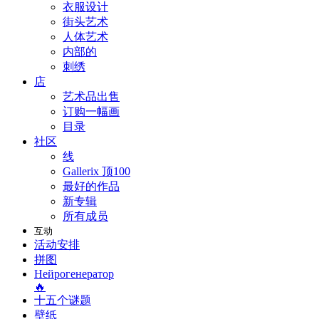
衣服设计
街头艺术
人体艺术
内部的
刺绣
店
艺术品出售
订购一幅画
目录
社区
线
Gallerix 顶100
最好的作品
新专辑
所有成员
互动
活动安排
拼图
Нейрогенератор
🔥
十五个谜题
壁纸