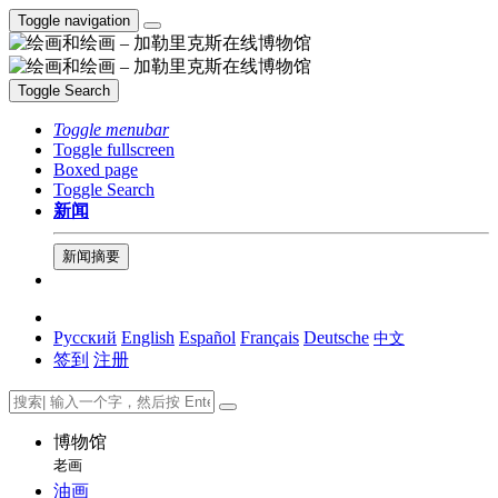
Toggle navigation
Toggle Search
Toggle menubar
Toggle fullscreen
Boxed page
Toggle Search
新闻
新闻摘要
Русский
English
Español
Français
Deutsche
中文
签到
注册
博物馆
老画
油画