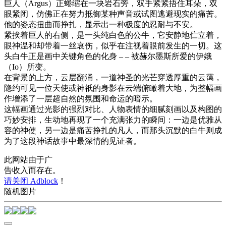
巨人（Argus）正蜷缩在一块岩石旁，双手紧紧捂住耳朵，双
眼紧闭，仿佛正在努力抵御某种声音或试图逃避现实的痛苦。
他的姿态扭曲而挣扎，显示出一种极度的忍耐与不安。
紧挨着巨人的右侧，是一头纯白色的公牛，它安静地伫立着，
眼神温和却带着一丝哀伤，似乎在注视着眼前发生的一切。这
头白牛正是画中关键角色的化身 – – 被赫尔墨斯所爱的伊娥
（Io）所变。
在背景的上方，云层翻涌，一道神圣的光芒穿透厚重的云霭，
隐约可见一位天使或神祇的身影在云端俯瞰着大地，为整幅画
作增添了一层超自然的氛围和命运的暗示。
这幅画通过光影的强烈对比、人物表情的细腻刻画以及构图的
巧妙安排，生动地再现了一个充满张力的瞬间：一边是优雅从
容的神使，另一边是痛苦挣扎的凡人，而那头沉默的白牛则成
为了这段神话故事中最深情的见证者。
此网站由于广
告收入而存在。
请关闭 Adblock
！
随机图片