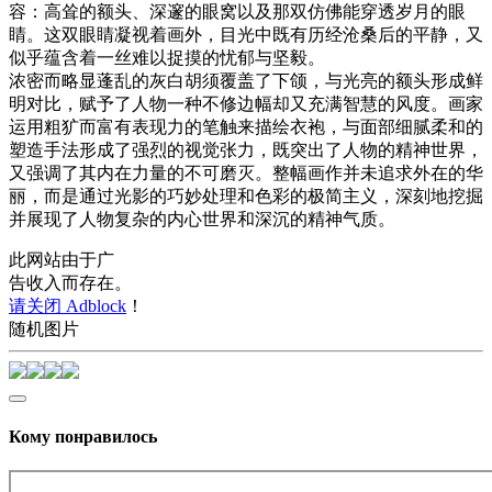
容：高耸的额头、深邃的眼窝以及那双仿佛能穿透岁月的眼
睛。这双眼睛凝视着画外，目光中既有历经沧桑后的平静，又
似乎蕴含着一丝难以捉摸的忧郁与坚毅。
浓密而略显蓬乱的灰白胡须覆盖了下颌，与光亮的额头形成鲜
明对比，赋予了人物一种不修边幅却又充满智慧的风度。画家
运用粗犷而富有表现力的笔触来描绘衣袍，与面部细腻柔和的
塑造手法形成了强烈的视觉张力，既突出了人物的精神世界，
又强调了其内在力量的不可磨灭。整幅画作并未追求外在的华
丽，而是通过光影的巧妙处理和色彩的极简主义，深刻地挖掘
并展现了人物复杂的内心世界和深沉的精神气质。
此网站由于广
告收入而存在。
请关闭 Adblock
！
随机图片
Кому понравилось