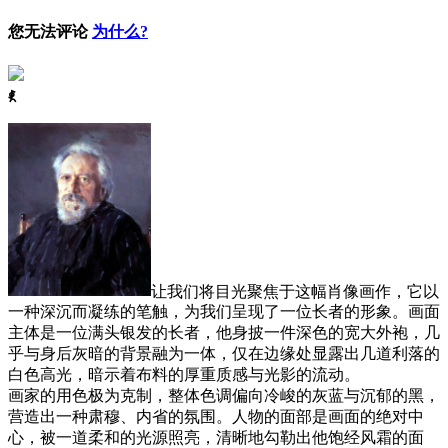
您无法评论
为什么?
ꈅ
让我们将目光聚焦于这幅肖像画作，它以
一种深沉而凝练的笔触，为我们呈现了一位长者的形象。画面
主体是一位满头银发的长者，他身披一件深色的宽大外袍，几
乎与身后灰暗的背景融为一体，仅在边缘处显露出几道利落的
白色高光，暗示着布料的厚重质感与光影的流动。
画家的用色极为克制，整体色调偏向冷峻的灰蓝与沉郁的黑，
营造出一种肃穆、内省的氛围。人物的面部是画面的绝对中
心，被一道柔和的光源照亮，清晰地勾勒出他饱经风霜的面