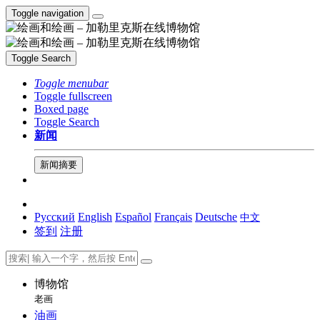
Toggle navigation
Toggle Search
Toggle menubar
Toggle fullscreen
Boxed page
Toggle Search
新闻
新闻摘要
Русский
English
Español
Français
Deutsche
中文
签到
注册
博物馆
老画
油画