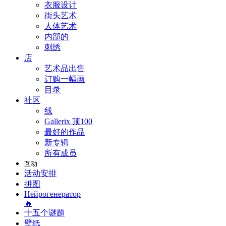
衣服设计
街头艺术
人体艺术
内部的
刺绣
店
艺术品出售
订购一幅画
目录
社区
线
Gallerix 顶100
最好的作品
新专辑
所有成员
互动
活动安排
拼图
Нейрогенератор
🔥
十五个谜题
壁纸