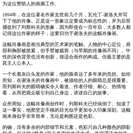
为这位赞助人的画廊工作。
1894年，在这位著名作家去世前几个月，瓦伦丁-谢洛夫并写
下了他的肖像。正是这一形象注定要成为标志性的，并为后世
捕捉到了列斯科夫的形象，因为即使在一百年后，大多数人都
记得这位作家的样子，这要归功于谢洛夫的这幅肖像画。
这幅肖像画是相当典型的艺术家的笔触。人物的中心定位，肩
部和胸部被抓紧，但手臂被裁剪（与早期的肖像画不同）。中
性的深色背景也没有创新，很适合画作的构成。但最主要的是
其主人公本人。
一个长着灰白头发的作家，他的脸表达了多年来的负担。如你
所知，在谢洛夫的肖像画中，被描绘的人的眼睛总是很重要。
而列斯科夫的眼睛确实令人着迷。作者仔细、耐心、热情地
看，从而把观众吸引到自己身边，讲述自己的故事。
众所周知，这幅肖像画创作时，列斯科夫已经病倒了。知道了
这一事实，他那坚定不移的目光似乎更加令人印象深刻。这幅
画本身似乎非常简单，无论是构图还是色彩。
的确，没有多余的内部细节和元素，色彩只由几种颜色的阴影