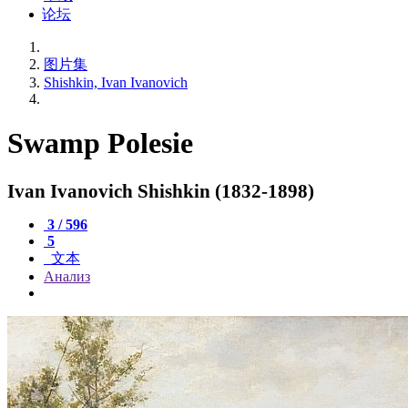
论坛
图片集
Shishkin, Ivan Ivanovich
Swamp Polesie
Ivan Ivanovich Shishkin (1832-1898)
3 / 596
5
文本
Анализ