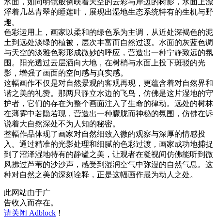
水面，如同明镜般倒映着天空的云彩与岸边的树影，水面上漂
浮着几丛青翠的睡莲叶，展现出湿地生态系统特有的生机与野
趣。
色彩运用上，画家以柔和的绿色系为主调，从近处深褐色的泥
土到远处淡绿的植被，层次丰富而自然过渡。水面的灰蓝色调
与天空的淡雅色彩形成微妙的呼应，营造出一种宁静致远的氛
围。阳光透过云层洒向大地，在树梢与水面上投下斑驳的光
影，增强了画面的空间感与真实感。
这幅画作不仅是对自然景观的客观再现，更蕴含着对自然界和
谐之美的礼赞。那两只静立水边的飞鸟，仿佛是这片湿地的守
护者，它们的存在为整个画面注入了生命的律动。远处的树林
在薄雾中若隐若现，营造出一种朦胧而神秘的氛围，仿佛在诉
说着大自然深处不为人知的秘密。
整幅作品体现了画家对自然细致入微的观察与深厚的情感投
入。通过精准的光影处理和细腻的色彩过渡，画家成功地捕捉
到了沼泽湿地特有的静谧之美，让观者在凝视间仿佛能听到微
风拂过芦苇的沙沙声，感受到湿润空气中弥漫的自然气息。这
种对自然之美的深刻诠释，正是这幅画作最为动人之处。
此网站由于广
告收入而存在。
请关闭 Adblock
！