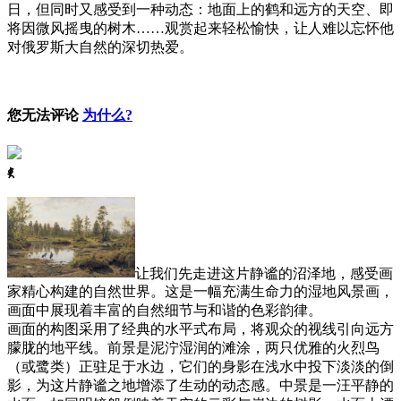
日，但同时又感受到一种动态：地面上的鹤和远方的天空、即
将因微风摇曳的树木……观赏起来轻松愉快，让人难以忘怀他
对俄罗斯大自然的深切热爱。
您无法评论
为什么?
ꈅ
让我们先走进这片静谧的沼泽地，感受画
家精心构建的自然世界。这是一幅充满生命力的湿地风景画，
画面中展现着丰富的自然细节与和谐的色彩韵律。
画面的构图采用了经典的水平式布局，将观众的视线引向远方
朦胧的地平线。前景是泥泞湿润的滩涂，两只优雅的火烈鸟
（或鹭类）正驻足于水边，它们的身影在浅水中投下淡淡的倒
影，为这片静谧之地增添了生动的动态感。中景是一汪平静的