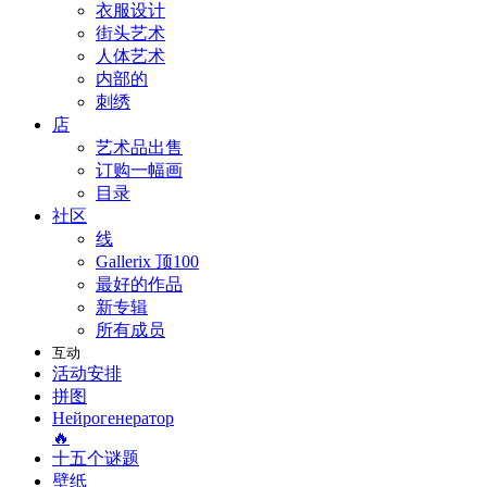
衣服设计
街头艺术
人体艺术
内部的
刺绣
店
艺术品出售
订购一幅画
目录
社区
线
Gallerix 顶100
最好的作品
新专辑
所有成员
互动
活动安排
拼图
Нейрогенератор
🔥
十五个谜题
壁纸