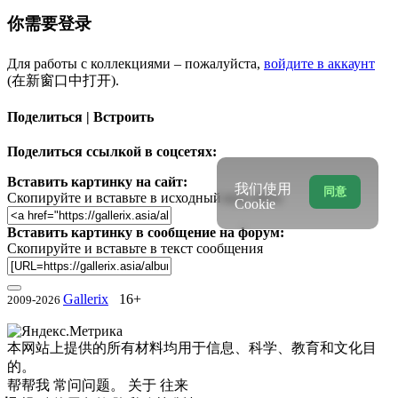
你需要登录
Для работы с коллекциями – пожалуйста,
войдите в аккаунт
(在新窗口中打开).
Поделиться | Встроить
Поделиться ссылкой в соцсетях:
Вставить картинку на сайт:
我们使用
同意
Скопируйте и вставьте в исходный код сайта
Cookie
Вставить картинку в сообщение на форум:
Скопируйте и вставьте в текст сообщения
Gallerix
16+
2009-2026
本网站上提供的所有材料均用于信息、科学、教育和文化目
的。
帮帮我
常问问题。
关于
往来