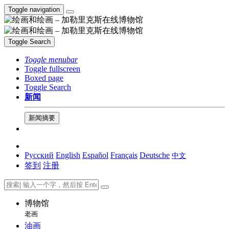
Toggle navigation
Toggle Search
Toggle menubar
Toggle fullscreen
Boxed page
Toggle Search
新闻
新闻摘要
Русский
English
Español
Français
Deutsche
中文
签到
注册
博物馆
老画
油画