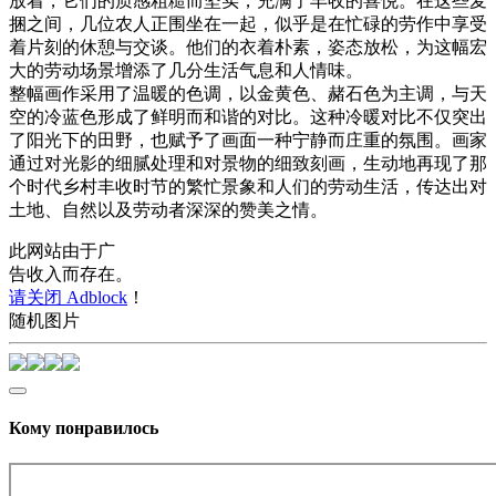
放着，它们的质感粗糙而坚实，充满了丰收的喜悦。在这些麦
捆之间，几位农人正围坐在一起，似乎是在忙碌的劳作中享受
着片刻的休憩与交谈。他们的衣着朴素，姿态放松，为这幅宏
大的劳动场景增添了几分生活气息和人情味。
整幅画作采用了温暖的色调，以金黄色、赭石色为主调，与天
空的冷蓝色形成了鲜明而和谐的对比。这种冷暖对比不仅突出
了阳光下的田野，也赋予了画面一种宁静而庄重的氛围。画家
通过对光影的细腻处理和对景物的细致刻画，生动地再现了那
个时代乡村丰收时节的繁忙景象和人们的劳动生活，传达出对
土地、自然以及劳动者深深的赞美之情。
此网站由于广
告收入而存在。
请关闭 Adblock
！
随机图片
Кому понравилось