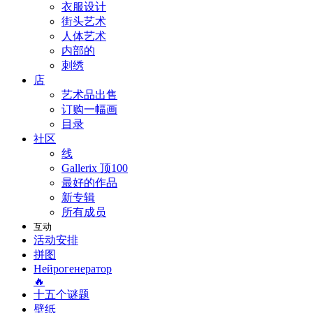
衣服设计
街头艺术
人体艺术
内部的
刺绣
店
艺术品出售
订购一幅画
目录
社区
线
Gallerix 顶100
最好的作品
新专辑
所有成员
互动
活动安排
拼图
Нейрогенератор
🔥
十五个谜题
壁纸