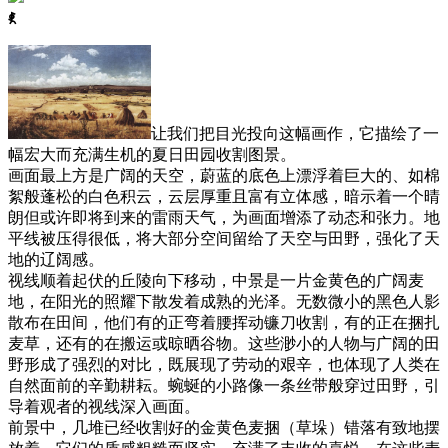
ꈅ
让我们把目光投向这幅画作，它描绘了一
幅宏大而充满生机的夏日田园收割图景。
画面最上方是广阔的天空，蔚蓝的底色上漂浮着巨大的、如棉
絮般蓬松的白色积云，云层厚重且富有立体感，暗示着一个晴
朗但或许即将到来的雷雨天气，为画面增添了动态和张力。地
平线被压得很低，将大部分空间留给了天空与田野，强化了天
地的辽阔感。
视线顺着起伏的丘陵向下移动，中景是一片金黄色的广阔麦
地，在阳光的照耀下散发着成熟的光泽。无数微小的黑色人影
散布在田间，他们有的正弯着腰挥动镰刀收割，有的正在捆扎
麦草，还有的在搬运或晾晒谷物。这些渺小的人物与广阔的田
野形成了强烈的对比，既展现了劳动的艰辛，也体现了人类在
自然面前的辛勤耕耘。蜿蜒的小路像一条丝带般穿过田野，引
导着观者的视线深入画面。
前景中，几堆已经收割好的金黄色麦捆（草垛）错落有致地摆