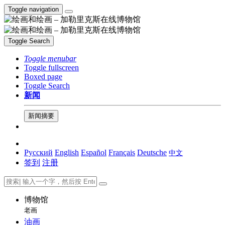
Toggle navigation
Toggle Search
Toggle menubar
Toggle fullscreen
Boxed page
Toggle Search
新闻
新闻摘要
Русский
English
Español
Français
Deutsche
中文
签到
注册
博物馆
老画
油画