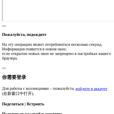
Пожалуйста, подождите
На эту операцию может потребоваться несколько секунд.
Информация появится в новом окне,
если открытие новых окон не запрещено в настройках вашего
браузера.
你需要登录
Для работы с коллекциями – пожалуйста,
войдите в аккаунт
(在新窗口中打开).
Поделиться | Встроить
Поделиться ссылкой в соцсетях: