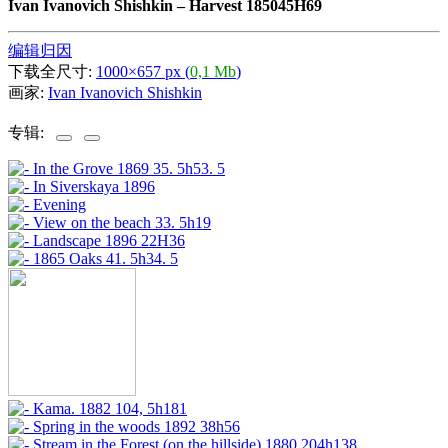
Ivan Ivanovich Shishkin
–
Harvest 185045H69
编辑归因
下载全尺寸:
1000×657 px (
0,1 Mb
)
画家:
Ivan Ivanovich Shishkin
专辑: