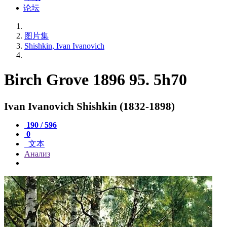
论坛
图片集
Shishkin, Ivan Ivanovich
Birch Grove 1896 95. 5h70
Ivan Ivanovich Shishkin (1832-1898)
190 / 596
0
文本
Анализ