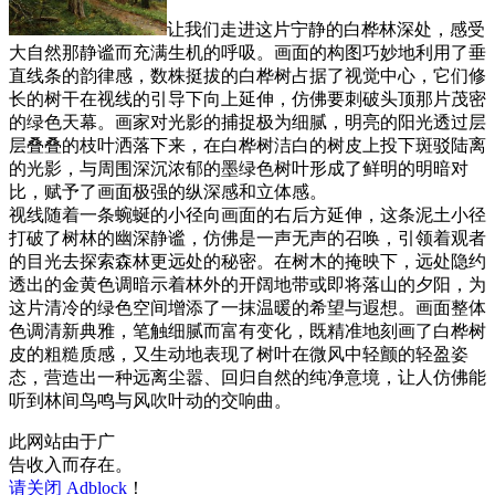
让我们走进这片宁静的白桦林深处，感受
大自然那静谧而充满生机的呼吸。画面的构图巧妙地利用了垂
直线条的韵律感，数株挺拔的白桦树占据了视觉中心，它们修
长的树干在视线的引导下向上延伸，仿佛要刺破头顶那片茂密
的绿色天幕。画家对光影的捕捉极为细腻，明亮的阳光透过层
层叠叠的枝叶洒落下来，在白桦树洁白的树皮上投下斑驳陆离
的光影，与周围深沉浓郁的墨绿色树叶形成了鲜明的明暗对
比，赋予了画面极强的纵深感和立体感。
视线随着一条蜿蜒的小径向画面的右后方延伸，这条泥土小径
打破了树林的幽深静谧，仿佛是一声无声的召唤，引领着观者
的目光去探索森林更远处的秘密。在树木的掩映下，远处隐约
透出的金黄色调暗示着林外的开阔地带或即将落山的夕阳，为
这片清冷的绿色空间增添了一抹温暖的希望与遐想。画面整体
色调清新典雅，笔触细腻而富有变化，既精准地刻画了白桦树
皮的粗糙质感，又生动地表现了树叶在微风中轻颤的轻盈姿
态，营造出一种远离尘嚣、回归自然的纯净意境，让人仿佛能
听到林间鸟鸣与风吹叶动的交响曲。
此网站由于广
告收入而存在。
请关闭 Adblock
！