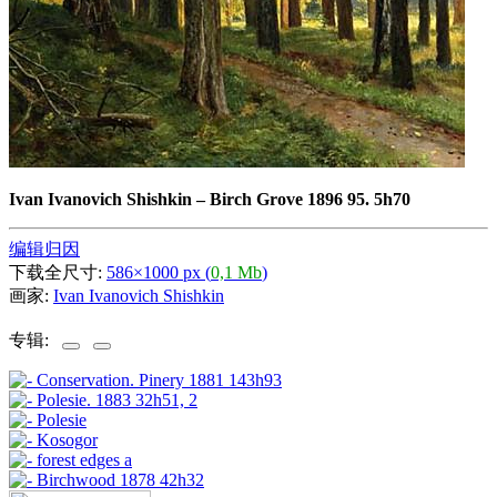
Ivan Ivanovich Shishkin
–
Birch Grove 1896 95. 5h70
编辑归因
下载全尺寸:
586×1000 px (
0,1 Mb
)
画家:
Ivan Ivanovich Shishkin
专辑: