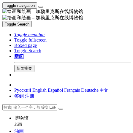
Toggle navigation
Toggle Search
Toggle menubar
Toggle fullscreen
Boxed page
Toggle Search
新闻
新闻摘要
Русский
English
Español
Français
Deutsche
中文
签到
注册
博物馆
老画
油画