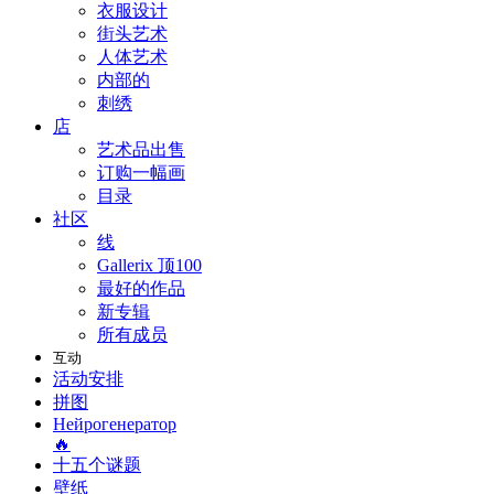
衣服设计
街头艺术
人体艺术
内部的
刺绣
店
艺术品出售
订购一幅画
目录
社区
线
Gallerix 顶100
最好的作品
新专辑
所有成员
互动
活动安排
拼图
Нейрогенератор
🔥
十五个谜题
壁纸