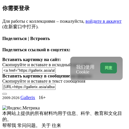
你需要登录
Для работы с коллекциями – пожалуйста,
войдите в аккаунт
(在新窗口中打开).
Поделиться | Встроить
Поделиться ссылкой в соцсетях:
Вставить картинку на сайт:
Скопируйте и вставьте в исходный код сайта
我们使用
同意
Cookie
Вставить картинку в сообщение на форум:
Скопируйте и вставьте в текст сообщения
Gallerix
16+
2009-2026
本网站上提供的所有材料均用于信息、科学、教育和文化目
的。
帮帮我
常问问题。
关于
往来