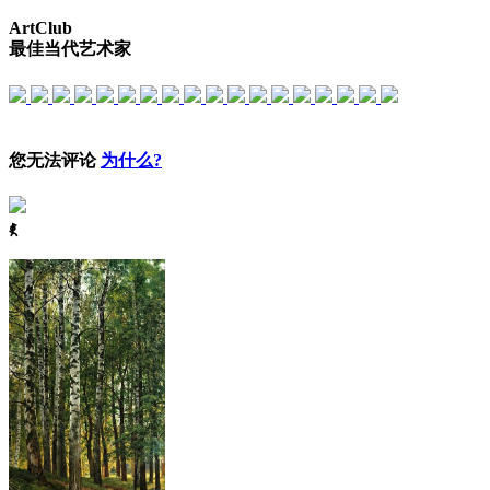
ArtClub
最佳当代艺术家
您无法评论
为什么?
ꈅ