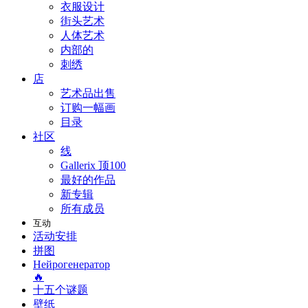
衣服设计
街头艺术
人体艺术
内部的
刺绣
店
艺术品出售
订购一幅画
目录
社区
线
Gallerix 顶100
最好的作品
新专辑
所有成员
互动
活动安排
拼图
Нейрогенератор
🔥
十五个谜题
壁纸