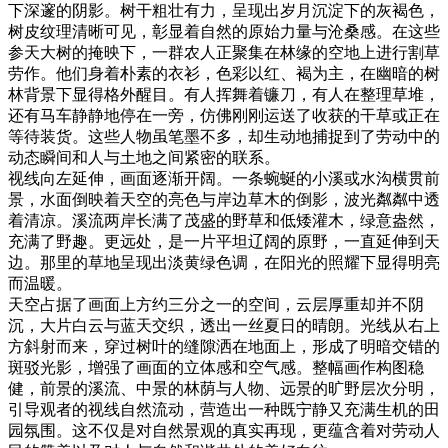
下深邃的阴影。树干粗壮有力，呈现出岁月沉淀下的灰褐色，
树皮纹理清晰可见，彰显着自然的原始力量与沧桑感。在这些
参天大树的掩映下，一群农人正聚集在林缘的空地上进行割草
劳作。他们身着朴素的衣衫，色彩以红、褐为主，在幽暗的树
林背景下显得格外醒目。有人挥舞着镰刀，有人在整理草堆，
还有马车静静地停在一旁，仿佛刚刚运送了收获的干草或正在
等待装货。这些人物虽笔墨不多，却生动地捕捉到了劳动中的
动态瞬间和人与土地之间紧密的联系。
视线向左延伸，画面逐渐开阔。一条蜿蜒的小溪或水沟横贯前
景，水面倒映着天空的亮色与岸边草木的倒影，波光粼粼中透
着清凉。溪流两岸长满了茂盛的野草和低矮灌木，绿意盎然，
充满了野趣。更远处，是一片平坦辽阔的原野，一直延伸到天
边。那里的草地呈现出淡黄绿色调，在阳光的照耀下显得明亮
而温暖。
天空占据了画面上方约三分之一的空间，云层厚重却并不阴
沉，大片白云与蓝天交织，透出一丝夏日的晴朗。光线从右上
方斜射而来，穿过树叶的缝隙洒在地面上，形成了明暗交错的
斑驳光影，增强了画面的立体感和空气感。整幅画作构图稳
健，前景的溪流、中景的林荫与人物、远景的旷野层次分明，
引导观者的视线自然流动，营造出一种既宁静又充满生机的田
园氛围。这不仅是对自然景观的真实再现，更蕴含着对劳动人