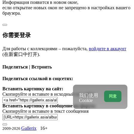
Информация появится в новом окне,
если открытие новых окон не запрещено в настройках вашего
браузера.
你需要登录
Для работы с коллекциями – пожалуйста,
войдите в аккаунт
(在新窗口中打开).
Поделиться | Встроить
Поделиться ссылкой в соцсетях:
Вставить картинку на сайт:
Скопируйте и вставьте в исходный код сайта
我们使用
同意
Cookie
Вставить картинку в сообщение на форум:
Скопируйте и вставьте в текст сообщения
Gallerix
16+
2009-2026