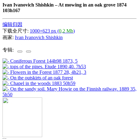
Ivan Ivanovich Shishkin
–
At mowing in an oak grove 1874
103h167
编辑归因
下载全尺寸:
1000×623 px (
0,2 Mb
)
画家:
Ivan Ivanovich Shishkin
专辑: