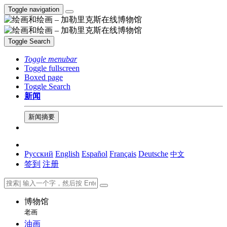
Toggle navigation
Toggle Search
Toggle menubar
Toggle fullscreen
Boxed page
Toggle Search
新闻
新闻摘要
Русский
English
Español
Français
Deutsche
中文
签到
注册
博物馆
老画
油画