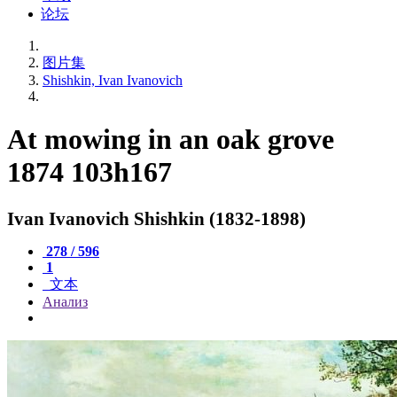
论坛
图片集
Shishkin, Ivan Ivanovich
At mowing in an oak grove
1874 103h167
Ivan Ivanovich Shishkin (1832-1898)
278 / 596
1
文本
Анализ