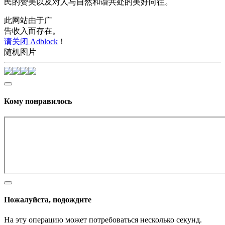
民的赞美以及对人与自然和谐共处的美好向往。
此网站由于广
告收入而存在。
请关闭 Adblock
！
随机图片
Кому понравилось
Пожалуйста, подождите
На эту операцию может потребоваться несколько секунд.