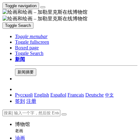
Toggle navigation
Toggle Search
Toggle menubar
Toggle fullscreen
Boxed page
Toggle Search
新闻
新闻摘要
Русский
English
Español
Français
Deutsche
中文
签到
注册
博物馆
老画
油画