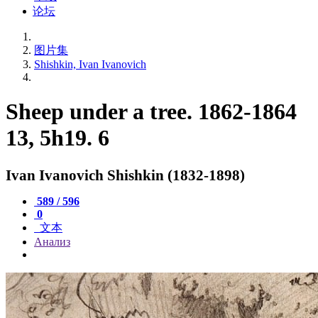
论坛
图片集
Shishkin, Ivan Ivanovich
Sheep under a tree. 1862-1864
13, 5h19. 6
Ivan Ivanovich Shishkin (1832-1898)
589 / 596
0
文本
Анализ