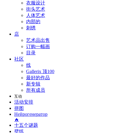
衣服设计
街头艺术
人体艺术
内部的
刺绣
店
艺术品出售
订购一幅画
目录
社区
线
Gallerix 顶100
最好的作品
新专辑
所有成员
互动
活动安排
拼图
Нейрогенератор
🔥
十五个谜题
壁纸