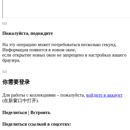
Пожалуйста, подождите
На эту операцию может потребоваться несколько секунд.
Информация появится в новом окне,
если открытие новых окон не запрещено в настройках вашего
браузера.
你需要登录
Для работы с коллекциями – пожалуйста,
войдите в аккаунт
(在新窗口中打开).
Поделиться | Встроить
Поделиться ссылкой в соцсетях: