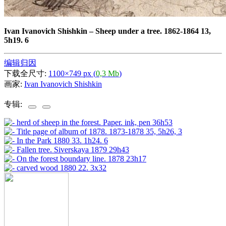
Ivan Ivanovich Shishkin
–
Sheep under a tree. 1862-1864 13,
5h19. 6
编辑归因
下载全尺寸:
1100×749 px (
0,3 Mb
)
画家:
Ivan Ivanovich Shishkin
专辑: