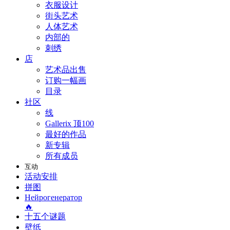
衣服设计
街头艺术
人体艺术
内部的
刺绣
店
艺术品出售
订购一幅画
目录
社区
线
Gallerix 顶100
最好的作品
新专辑
所有成员
互动
活动安排
拼图
Нейрогенератор
🔥
十五个谜题
壁纸