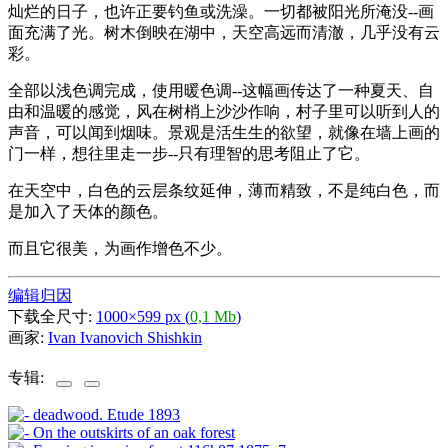
灿烂的日子，也许正要钓鱼或洗澡。一切都被阳光所淹没--画
面充满了光。树木倒映在湖中，天空高远而清澈，几乎没有云
彩。
全部以浅色调完成，使用暖色调--这幅画传达了一种夏天、自
由和温暖的感觉，风在树梢上沙沙作响，村子里可以听到人的
声音，可以闻到烟味。景观是活生生的欲望，就像在墙上画的
门一样，想往里走一步--只有理智的思考阻止了它。
在天空中，白色的云层条纹延伸，薄而精致，不是纯白色，而
是加入了天体的颜色。
而且它很美，为画作增色不少。
编辑归因
下载全尺寸:
1000×599 px (
0,1 Mb
)
画家:
Ivan Ivanovich Shishkin
专辑: