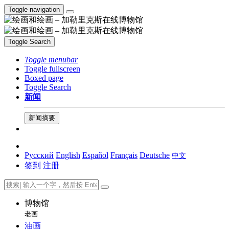
Toggle navigation
Toggle Search
Toggle menubar
Toggle fullscreen
Boxed page
Toggle Search
新闻
新闻摘要
Русский
English
Español
Français
Deutsche
中文
签到
注册
博物馆
老画
油画