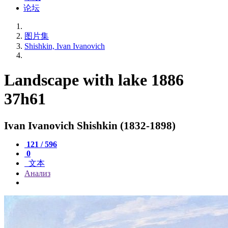
论坛
图片集
Shishkin, Ivan Ivanovich
Landscape with lake 1886
37h61
Ivan Ivanovich Shishkin (1832-1898)
121 / 596
0
文本
Анализ