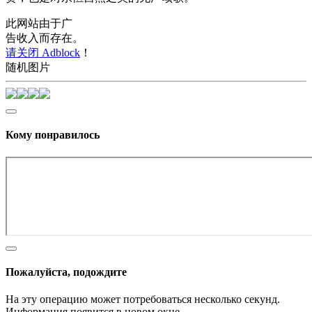
此网站由于广
告收入而存在。
请关闭 Adblock
！
随机图片
Кому понравилось
Пожалуйста, подождите
На эту операцию может потребоваться несколько секунд.
Информация появится в новом окне,