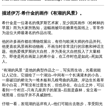
描述伊万-希什金的画作《有湖的风景》。
希什金是一位著名的俄罗斯艺术家，至少因其画作《松树林的
早晨》而为大家所熟知，这幅画被印在糖果包装纸上，常常作
为这位大师最著名的作品出现。
他的许多画作都在博物馆展出，有些与欧洲大师的作品并列。
他更喜欢风景画和动物画，不画当时非常流行的宗教和神话主
题。他热爱俄罗斯的大自然，并为美化大自然投入了大量精
力。即使是死在画架上的希什金，在工作时也是如此--死如其
人。
"有湖的风景 "是他的典型作品之一，写实而生动，光看就能
让人记住。它描绘了一个湖泊--中间有一个长满灌木的小岛，
一座破旧的桥沦为一堆木板和几根弯曲的高跷。岸边生长着草
和小白花，芦苇没有过度生长，但也存在。在山丘之外，可以
看到一个村庄--只有几座房子的屋顶--后面是森林，耸立着一
堵黑墙，但似乎并不具威胁性。
仔细一看，发现湖的远岸有人--他们可能出去散步，享受阳光