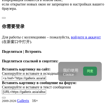
если открытие новых окон не запрещено в настройках вашего
браузера.
你需要登录
Для работы с коллекциями – пожалуйста,
войдите в аккаунт
(在新窗口中打开).
Поделиться | Встроить
Поделиться ссылкой в соцсетях:
Вставить картинку на сайт:
我们使用
同意
Скопируйте и вставьте в исходный код сайта
Cookie
Вставить картинку в сообщение на форум:
Скопируйте и вставьте в текст сообщения
Gallerix
16+
2009-2026