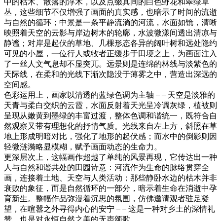
中的枯木、散落的浮木，以及点缀其间的白色野花和翠绿草
丛，这些细节不仅增强了画面的真实感，也暗示了时间的流逝
与自然的循环；中景是一条平静流淌的河流，水面如镜，清晰
映照着天空的云影与岸边树木的轮廓，水波微漾间透出清凉与
静谧；对岸是起伏的草地、几棵形态各异的阔叶树和远处隐约
可见的小屋，一位行人或牧者正缓步于田埂之上，为画面注入
了一丝人文气息却不显突兀。远景则是连绵的林线与淡紫色的
天际线，在柔和的光线下渐次隐没于薄雾之中，营造出深远的
空间感。
色彩运用上，画家以清透的蓝绿色调为主轴 – – 天空是淡雅的
天青与柔白交织的云霞，水面反射着天光呈冷调灰绿，植被则
呈现从嫩黄到墨绿的丰富过渡，整体色调和谐统一，既符合自
然观察又带有理想化的抒情气质。光线来自左上方，斜照在草
地上形成明暗对比，强化了地形的起伏感；而水中的倒影则因
轻微涟漪略显模糊，赋予画面动态的生命力。
更深层次上，这幅画作超越了单纯的风景再现，它传达出一种
人与自然和谐共处的田园诗意：河流作为生命的脉络贯穿全
画，连接着土地、天空与人类活动；那些静卧水边的枯木并非
衰败的象征，而是自然循环的一部分，暗示着生命在消逝中孕
育新生。整幅作品弥漫着沉思的氛围，仿佛邀请观者驻足凝
望，在喧嚣之外寻得内心的安宁 – – 这是一种对乡土的深情礼
赞，也是对永恒自然之美的无声颂歌。