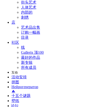
街头艺术
人体艺术
内部的
刺绣
店
艺术品出售
订购一幅画
目录
社区
线
Gallerix 顶100
最好的作品
新专辑
所有成员
互动
活动安排
拼图
Нейрогенератор
🔥
十五个谜题
壁纸
论坛