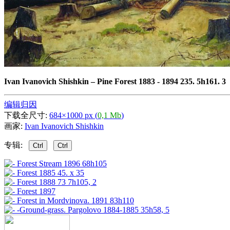
Ivan Ivanovich Shishkin
–
Pine Forest 1883 - 1894 235. 5h161. 3
编辑归因
下载全尺寸:
684×1000 px (
0,1 Mb
)
画家:
Ivan Ivanovich Shishkin
专辑:
Ctrl
Ctrl