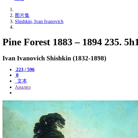
图片集
Shishkin, Ivan Ivanovich
Pine Forest 1883 – 1894 235. 5h
Ivan Ivanovich Shishkin (1832-1898)
223 / 596
0
文本
Анализ