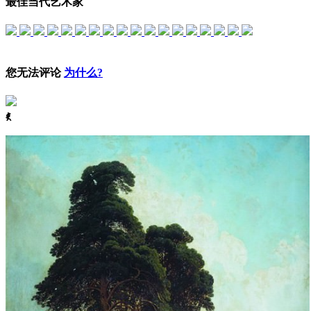
最佳当代艺术家
您无法评论
为什么?
ꈅ