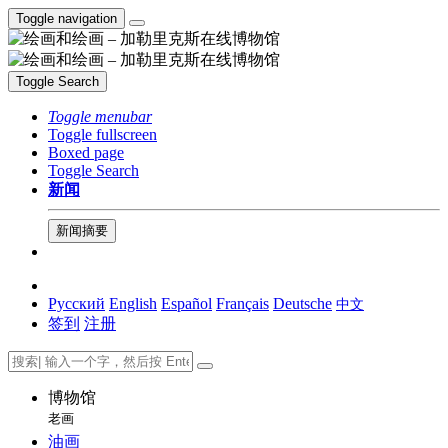
Toggle navigation
Toggle Search
Toggle menubar
Toggle fullscreen
Boxed page
Toggle Search
新闻
新闻摘要
Русский
English
Español
Français
Deutsche
中文
签到
注册
博物馆
老画
油画