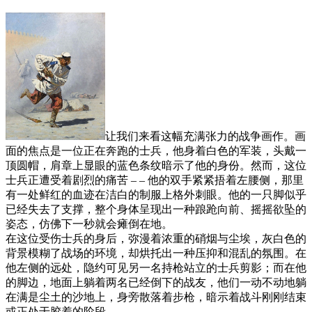
让我们来看这幅充满张力的战争画作。画
面的焦点是一位正在奔跑的士兵，他身着白色的军装，头戴一
顶圆帽，肩章上显眼的蓝色条纹暗示了他的身份。然而，这位
士兵正遭受着剧烈的痛苦 – – 他的双手紧紧捂着左腰侧，那里
有一处鲜红的血迹在洁白的制服上格外刺眼。他的一只脚似乎
已经失去了支撑，整个身体呈现出一种踉跄向前、摇摇欲坠的
姿态，仿佛下一秒就会瘫倒在地。
在这位受伤士兵的身后，弥漫着浓重的硝烟与尘埃，灰白色的
背景模糊了战场的环境，却烘托出一种压抑和混乱的氛围。在
他左侧的远处，隐约可见另一名持枪站立的士兵剪影；而在他
的脚边，地面上躺着两名已经倒下的战友，他们一动不动地躺
在满是尘土的沙地上，身旁散落着步枪，暗示着战斗刚刚结束
或正处于胶着的阶段。