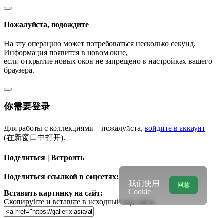
Пожалуйста, подождите
На эту операцию может потребоваться несколько секунд.
Информация появится в новом окне,
если открытие новых окон не запрещено в настройках вашего
браузера.
你需要登录
Для работы с коллекциями – пожалуйста,
войдите в аккаунт
(在新窗口中打开).
Поделиться | Встроить
Поделиться ссылкой в соцсетях:
我们使用
同意
Cookie
Вставить картинку на сайт:
Скопируйте и вставьте в исходный код сайта