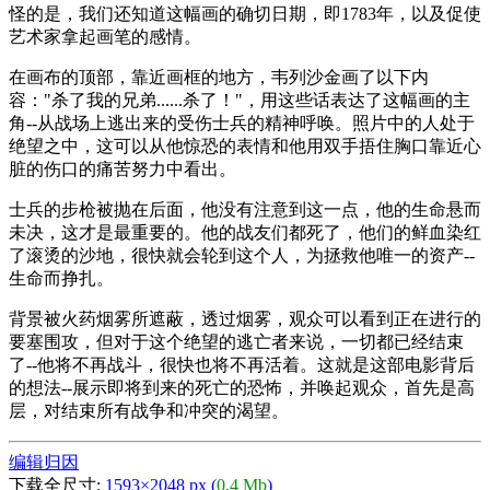
怪的是，我们还知道这幅画的确切日期，即1783年，以及促使
艺术家拿起画笔的感情。
在画布的顶部，靠近画框的地方，韦列沙金画了以下内
容："杀了我的兄弟......杀了！"，用这些话表达了这幅画的主
角--从战场上逃出来的受伤士兵的精神呼唤。照片中的人处于
绝望之中，这可以从他惊恐的表情和他用双手捂住胸口靠近心
脏的伤口的痛苦努力中看出。
士兵的步枪被抛在后面，他没有注意到这一点，他的生命悬而
未决，这才是最重要的。他的战友们都死了，他们的鲜血染红
了滚烫的沙地，很快就会轮到这个人，为拯救他唯一的资产--
生命而挣扎。
背景被火药烟雾所遮蔽，透过烟雾，观众可以看到正在进行的
要塞围攻，但对于这个绝望的逃亡者来说，一切都已经结束
了--他将不再战斗，很快也将不再活着。这就是这部电影背后
的想法--展示即将到来的死亡的恐怖，并唤起观众，首先是高
层，对结束所有战争和冲突的渴望。
编辑归因
下载全尺寸:
1593×2048 px (
0,4 Mb
)