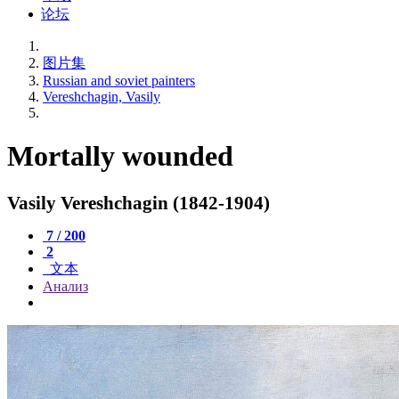
论坛
图片集
Russian and soviet painters
Vereshchagin, Vasily
Mortally wounded
Vasily Vereshchagin (1842-1904)
7 / 200
2
文本
Анализ