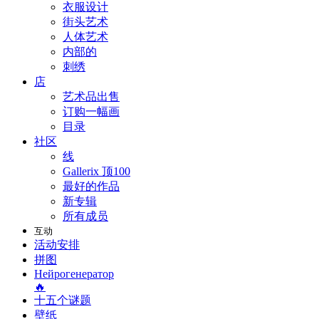
衣服设计
街头艺术
人体艺术
内部的
刺绣
店
艺术品出售
订购一幅画
目录
社区
线
Gallerix 顶100
最好的作品
新专辑
所有成员
互动
活动安排
拼图
Нейрогенератор
🔥
十五个谜题
壁纸