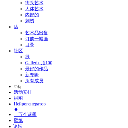
街头艺术
人体艺术
内部的
刺绣
店
艺术品出售
订购一幅画
目录
社区
线
Gallerix 顶100
最好的作品
新专辑
所有成员
互动
活动安排
拼图
Нейрогенератор
🔥
十五个谜题
壁纸
论坛