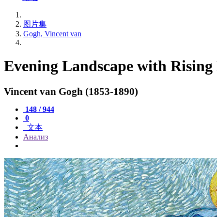
图片集
Gogh, Vincent van
Evening Landscape with Risin
Vincent van Gogh (1853-1890)
148 / 944
0
文本
Анализ