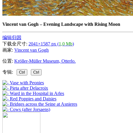
Vincent van Gogh
–
Evening Landscape with Rising Moon
编辑归因
下载全尺寸:
2041×1587 px (
1,0 Mb
)
画家:
Vincent van Gogh
位置:
Kröller-Müller Museum, Otterlo.
专辑:
Ctrl
Ctrl