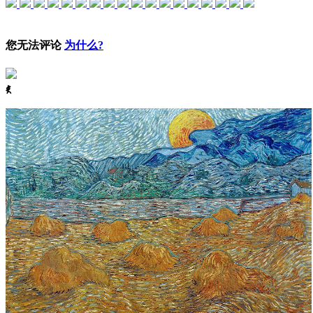
您无法评论
为什么?
ꈅ