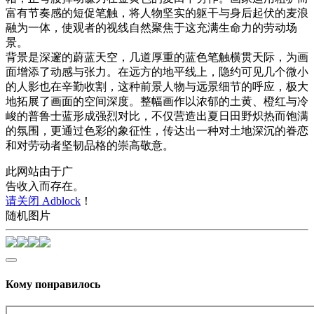
富有节奏感的短促笔触，将人物坚实的躯干与身后起伏的麦浪
融为一体，使观者的视线自然聚焦于这充满生命力的劳动场
景。
背景是深邃的蔚蓝天空，几道厚重的蓝色笔触横贯天际，为画
面增添了动感与张力。在远方的地平线上，隐约可见几个微小
的人影也在辛勤收割，这种前景人物与远景细节的呼应，极大
地拓展了画面的空间深度。整幅画作以浓郁的土黄、橙红与冷
峻的普鲁士蓝形成强烈对比，不仅营造出夏日田野炽热而饱满
的氛围，更通过色彩的象征性，传达出一种对土地深沉的眷恋
和对劳动者坚韧品格的崇高敬意。
此网站由于广
告收入而存在。
请关闭 Adblock
！
随机图片
Кому понравилось