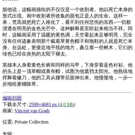
据他说，这幅画描绘的不仅仅是一个收割者。他以死亡本身的
形式出现。画中收割者所收集的面包正是人的生命。这样一
来，梵高就把死亡人格化了，看不到任何悲伤的东西--一切都
浸透在明亮的金色光芒中。这种解释甚至听起来相当不祥。同
时，这幅画采用了温暖的黄色调，天空看起来足够明亮，完全
没有任何迹象表明那个戴着草黄色帽子和拖鞋的人就是死亡本
身。在远处，更接近地平线的地方，矗立着一些树木，它们的
绿色已经在炎热的太阳下褪去。
英雄本人身着黄色长裤和同样的马甲，下身穿着蓝色衬衫。他
的头上是一顶草帽或黄布帽，试图为他遮挡太阳光。他熟练地
挥舞着镰刀，他的工具从腰带后面伸出来。他慢慢地，一步一
步地给麦穗除草。
编辑归因
下载全尺寸:
2599×4683 px (
4,0 Mb
)
画家:
Vincent van Gogh
位置: Private Collection
专辑: