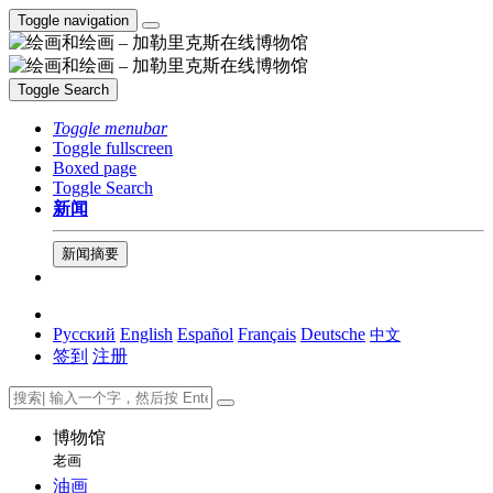
Toggle navigation
Toggle Search
Toggle menubar
Toggle fullscreen
Boxed page
Toggle Search
新闻
新闻摘要
Русский
English
Español
Français
Deutsche
中文
签到
注册
博物馆
老画
油画