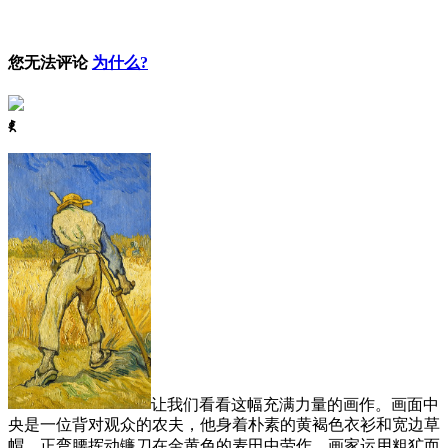
您无法评论
为什么?
ꈅ
让我们看看这幅充满力量的画作。画面中
央是一位背对观众的农夫，他身着朴素的黄褐色衣衫和宽边草
帽，正弯腰挥动镰刀在金黄色的麦田中劳作。画家运用粗犷而