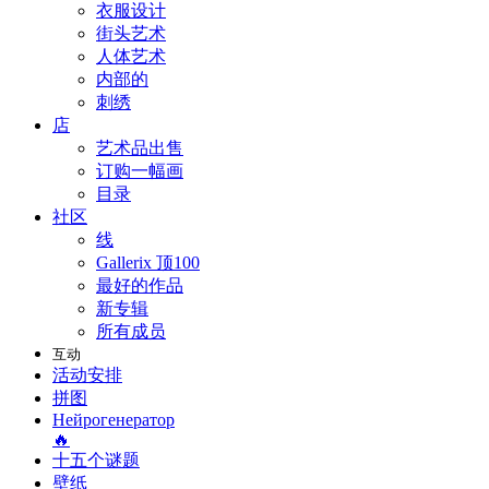
衣服设计
街头艺术
人体艺术
内部的
刺绣
店
艺术品出售
订购一幅画
目录
社区
线
Gallerix 顶100
最好的作品
新专辑
所有成员
互动
活动安排
拼图
Нейрогенератор
🔥
十五个谜题
壁纸