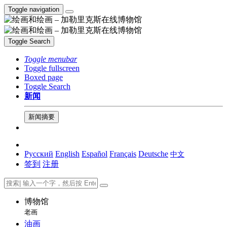
Toggle navigation
Toggle Search
Toggle menubar
Toggle fullscreen
Boxed page
Toggle Search
新闻
新闻摘要
Русский
English
Español
Français
Deutsche
中文
签到
注册
博物馆
老画
油画