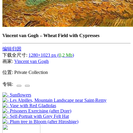
Vincent van Gogh
–
Wheat Field with Cypresses
编辑归因
下载全尺寸:
1280×1023 px (
0,2 Mb
)
画家:
Vincent van Gogh
位置: Private Collection
专辑: