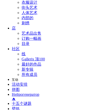
衣服设计
街头艺术
人体艺术
内部的
刺绣
店
艺术品出售
订购一幅画
目录
社区
线
Gallerix 顶100
最好的作品
新专辑
所有成员
互动
活动安排
拼图
Нейрогенератор
🔥
十五个谜题
壁纸