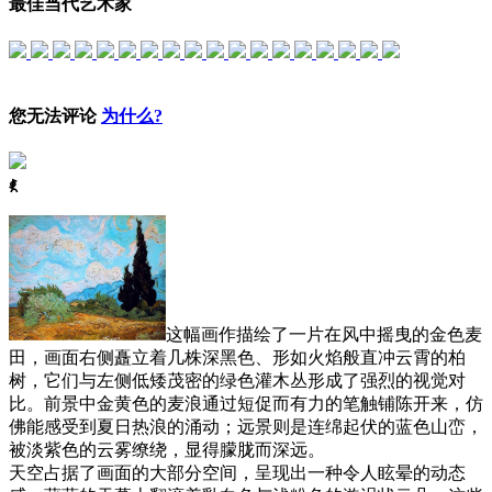
最佳当代艺术家
您无法评论
为什么?
ꈅ
这幅画作描绘了一片在风中摇曳的金色麦
田，画面右侧矗立着几株深黑色、形如火焰般直冲云霄的柏
树，它们与左侧低矮茂密的绿色灌木丛形成了强烈的视觉对
比。前景中金黄色的麦浪通过短促而有力的笔触铺陈开来，仿
佛能感受到夏日热浪的涌动；远景则是连绵起伏的蓝色山峦，
被淡紫色的云雾缭绕，显得朦胧而深远。
天空占据了画面的大部分空间，呈现出一种令人眩晕的动态