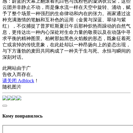
感：蔚蓝的天幕上翻滚着乳白色与浅粉色的漩涡状云朵，这些
云团并非静止不动，而是像水流一样在天空中旋转、涌动，赋
予了整个场景一种强烈的生命律动和内在的张力。画家通过这
种充满激情的笔触和互补色的运用（金黄与深蓝、翠绿与紫
红），不仅捕捉了普罗旺斯夏日午后那种炽热而躁动的自然气
息，更传达出一种内心深处对生命力量的敬畏以及在动荡中寻
求平衡的精神图景。柏树那如黑色火焰般的形态，既象征着死
亡或哀悼的传统意象，在此处却以一种昂扬向上的姿态出现，
与下方蓬勃的麦田共同构成了一种关于生与死、永恒与瞬间的
深刻对话。
此网站由于广
告收入而存在。
请关闭 Adblock
！
随机图片
Кому понравилось