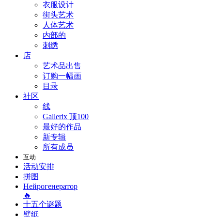
衣服设计
街头艺术
人体艺术
内部的
刺绣
店
艺术品出售
订购一幅画
目录
社区
线
Gallerix 顶100
最好的作品
新专辑
所有成员
互动
活动安排
拼图
Нейрогенератор
🔥
十五个谜题
壁纸