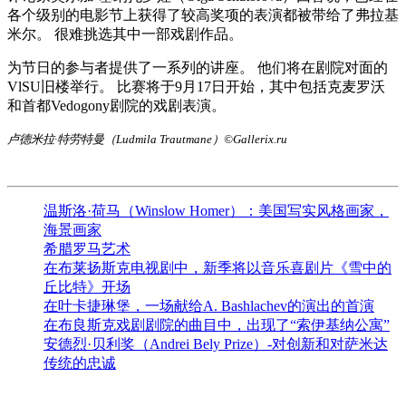
各个级别的电影节上获得了较高奖项的表演都被带给了弗拉基
米尔。 很难挑选其中一部戏剧作品。
为节日的参与者提供了一系列的讲座。 他们将在剧院对面的
VlSU旧楼举行。 比赛将于9月17日开始，其中包括克麦罗沃
和首都Vedogony剧院的戏剧表演。
卢德米拉·特劳特曼（Ludmila Trautmane）©Gallerix.ru
温斯洛·荷马（Winslow Homer）：美国写实风格画家，
海景画家
希腊罗马艺术
在布莱扬斯克电视剧中，新季将以音乐喜剧片《雪中的
丘比特》开场
在叶卡捷琳堡，一场献给A. Bashlachev的演出的首演
在布良斯克戏剧剧院的曲目中，出现了“索伊基纳公寓”
安德烈·贝利奖（Andrei Bely Prize）-对创新和对萨米达
传统的忠诚