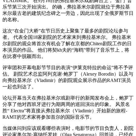
VLADIMIR。 在9月16日的弗拉基米尔戏剧舞台上，“金门”音
乐节第三次开始演出。 的确，弗拉基米尔剧院就位于弗拉基
米尔最古老的建筑纪念碑之一旁边，因此出现了全俄罗斯节日
的名称。
这次“在金门大桥”在节日历史上聚集了最多的剧院论坛参与
者。 代表全国18家剧院的艺术家来到弗拉基米尔。 弗拉基米
尔剧院的观众将首次有机会了解在京都的Chiten剧院工作的日
本演员的作品。 他们将契kh夫的“海鸥”带到了音乐节上，将
在比赛中脱颖而出。
评审团和开幕电影节节目的表演“伊莱克特拉的命运”将不予评
估。 剧院艺术总监阿列克谢·鲍罗丁（Alexey Borodin）以及与
向弗拉基米尔（Vladimir）的剧院观众展示作品的RAMT演员
一起也到达了。
论坛开幕当天在弗拉基米尔戏剧举行的新闻发布会上，鲍罗丁
分享了他对西班牙进行为期两周的巡回演出的印象。 风景名
胜“ Electra”将直接从弗拉基米尔（Vladimir）开始新的旅程-
RAMT的艺术家将参加首尔的国际音乐节。
当媒体问到应该观看哪些表演时，电影节的节目负责人，剧院
评论家奥尔加·塞纳托罗娃（Olga Senatorova）回答说，已经在