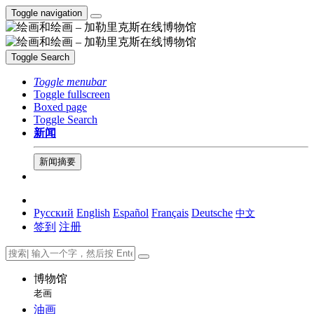
Toggle navigation
Toggle Search
Toggle menubar
Toggle fullscreen
Boxed page
Toggle Search
新闻
新闻摘要
Русский
English
Español
Français
Deutsche
中文
签到
注册
博物馆
老画
油画