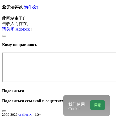
您无法评论
为什么?
此网站由于广
告收入而存在。
请关闭 Adblock
！
Кому понравилось
Поделиться
Поделиться ссылкой в соцсетях:
我们使用
同意
Cookie
Gallerix
16+
2009-2026