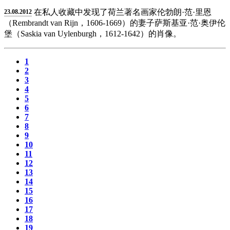
在私人收藏中发现了荷兰著名画家伦勃朗·范·里恩
23.08.2012
（Rembrandt van Rijn，1606-1669）的妻子萨斯基亚·范·奥伊伦
堡（Saskia van Uylenburgh，1612-1642）的肖像。
1
2
3
4
5
6
7
8
9
10
11
12
13
14
15
16
17
18
19