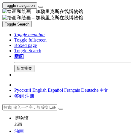
Toggle navigation
Toggle Search
Toggle menubar
Toggle fullscreen
Boxed page
Toggle Search
新闻
新闻摘要
Русский
English
Español
Français
Deutsche
中文
签到
注册
博物馆
老画
油画