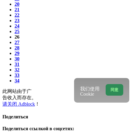
20
21
22
23
24
25
26
27
28
29
30
31
32
33
34
我们使用
同意
此网站由于广
Cookie
告收入而存在。
请关闭 Adblock
！
Поделиться
Поделиться ссылкой в соцсетях: