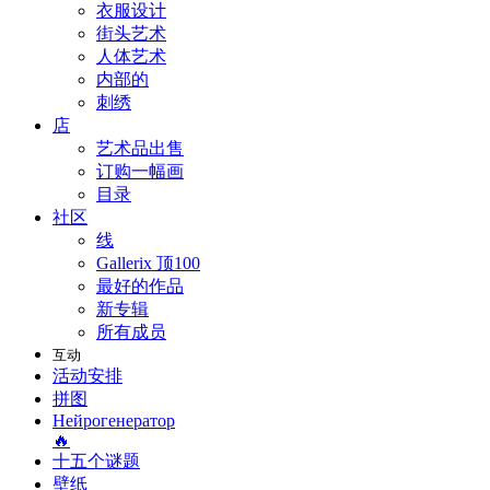
衣服设计
街头艺术
人体艺术
内部的
刺绣
店
艺术品出售
订购一幅画
目录
社区
线
Gallerix 顶100
最好的作品
新专辑
所有成员
互动
活动安排
拼图
Нейрогенератор
🔥
十五个谜题
壁纸