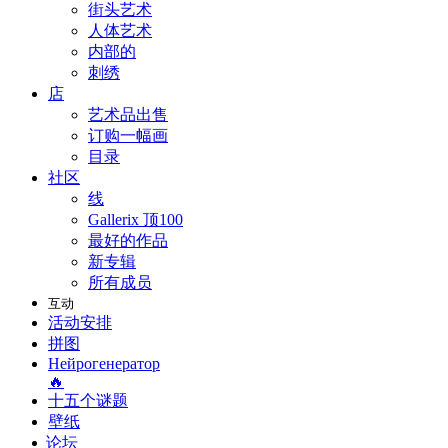
街头艺术
人体艺术
内部的
刺绣
店
艺术品出售
订购一幅画
目录
社区
线
Gallerix 顶100
最好的作品
新专辑
所有成员
互动
活动安排
拼图
Нейрогенератор
🔥
十五个谜题
壁纸
论坛