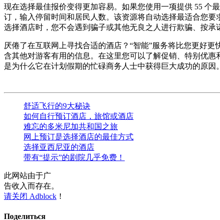
现在选择最佳报价变得更加容易。如果您使用一项提供 55 
订，输入停留时间和居民人数。该资源将自动选择最适合您要求
选择酒店时，您不会遇到骗子或其他无良之人进行欺骗、按承
厌倦了在互联网上寻找合适的酒店？“智能”服务将比您更好更快
含其他对游客有用的信息。在这里您可以了解促销、特别优惠和酒
是为什么它在计划假期的忙碌商务人士中获得巨大成功的原因
舒适飞行的9大秘诀
如何自行预订酒店，旅馆或酒店
难忘的多米尼加共和国之旅
网上预订是选择酒店的最佳方式
选择亚西尼亚的酒店
带有“提示”的剧院几乎免费！
此网站由于广
告收入而存在。
请关闭 Adblock
！
Поделиться