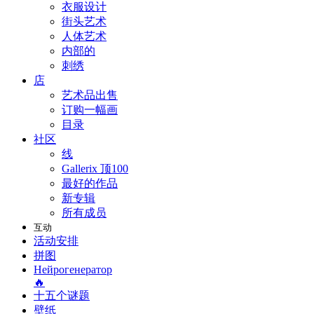
衣服设计
街头艺术
人体艺术
内部的
刺绣
店
艺术品出售
订购一幅画
目录
社区
线
Gallerix 顶100
最好的作品
新专辑
所有成员
互动
活动安排
拼图
Нейрогенератор
🔥
十五个谜题
壁纸