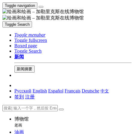
Toggle navigation
Toggle Search
Toggle menubar
Toggle fullscreen
Boxed page
Toggle Search
新闻
新闻摘要
Русский
English
Español
Français
Deutsche
中文
签到
注册
博物馆
老画
油画