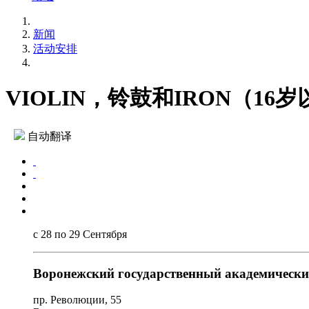
新闻
活动安排
VIOLIN，铃鼓和IRON（1
自动翻译
с 28 по 29 Сентября
Воронежский государственный академически
пр. Революции, 55