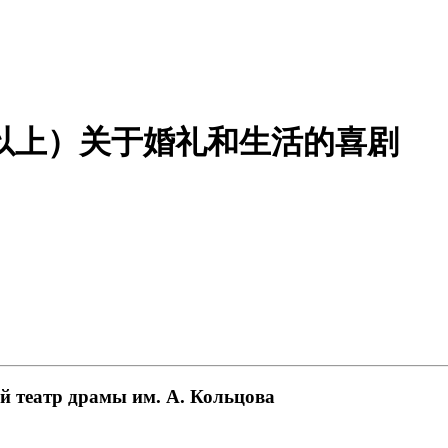
6岁以上）关于婚礼和生活的喜剧
й театр драмы им. А. Кольцова