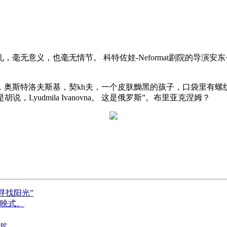
也毫无情节。 科特佐娃-Neformat剧院的导演安东·季莫费耶夫（
奥斯特洛夫斯基，契kh夫，一个皮肤黝黑的孩子，口袋里有螺
，Lyudmila Ivanovna。 这是俄罗斯”。布里亚克涅姆？
加寻找阳光”
的首映式。
ие