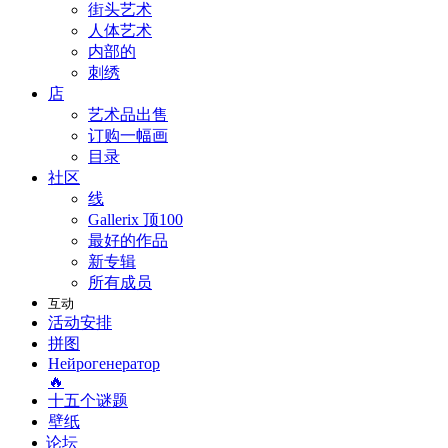
街头艺术
人体艺术
内部的
刺绣
店
艺术品出售
订购一幅画
目录
社区
线
Gallerix 顶100
最好的作品
新专辑
所有成员
互动
活动安排
拼图
Нейрогенератор
🔥
十五个谜题
壁纸
论坛