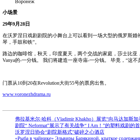
Воронеж
小场景
29年9月28日
在沃罗涅日戏剧剧院的小舞台上可以看到一场大型的俄罗斯婚礼，毫无意义，
琴，手鼓和铁”。
路边的咖啡馆，秋天，印度夏天，两个交战的家庭，莎士比亚，
Vanya的-一分钱。 我们将建造一座寺庙-一分钱。 毕竟，“这不是胡说
门票从10到20在Revolution大街55号的票房出售。
www.voronezhdrama.ru
弗拉基米尔·哈科（Vladimir Khakho）展览“向马达加斯
剧院“ Neformat”展示了有关战争“ I Am！”的塑料戏剧
沃罗涅日协会“剧院新格式”破碎之心酒店
«Рыба в чайнике» Эльвиры Барякиной, краткое содержан