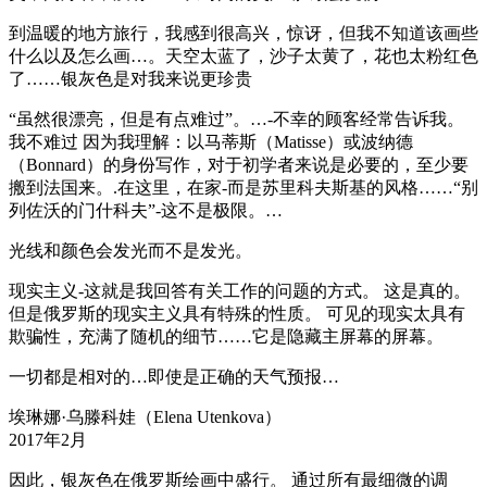
到温暖的地方旅行，我感到很高兴，惊讶，但我不知道该画些
什么以及怎么画…。天空太蓝了，沙子太黄了，花也太粉红色
了……银灰色是对我来说更珍贵
“虽然很漂亮，但是有点难过”。…-不幸的顾客经常告诉我。
我不难过 因为我理解：以马蒂斯（Matisse）或波纳德
（Bonnard）的身份写作，对于初学者来说是必要的，至少要
搬到法国来。.在这里，在家-而是苏里科夫斯基的风格……“别
列佐沃的门什科夫”-这不是极限。…
光线和颜色会发光而不是发光。
现实主义-这就是我回答有关工作的问题的方式。 这是真的。
但是俄罗斯的现实主义具有特殊的性质。 可见的现实太具有
欺骗性，充满了随机的细节……它是隐藏主屏幕的屏幕。
一切都是相对的…即使是正确的天气预报…
埃琳娜·乌滕科娃（Elena Utenkova）
2017年2月
因此，银灰色在俄罗斯绘画中盛行。 通过所有最细微的调