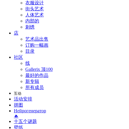
衣服设计
街头艺术
人体艺术
内部的
刺绣
店
艺术品出售
订购一幅画
目录
社区
线
Gallerix 顶100
最好的作品
新专辑
所有成员
互动
活动安排
拼图
Нейрогенератор
🔥
十五个谜题
壁纸