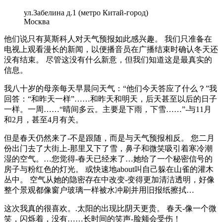
ул.Забелина д.1 (метро Китай-город)
Москва
他们说只有莫斯科人对天气预报如此感兴趣。 我们只准备在
电视上观看漫长的新闻，以便播音员在广播结束时确认冬天还
没有结束。 尽管这没有什么新意，但我们知道这是最真实的
信息。
我八十岁的母亲每天早晨问天气：“他们今天答应了什么？”我
回答：“和昨天一样”……和昨天和明天，后天甚至以后的日子
一样。一周……“晴间多云。主要是下雨，下雪……”-与11月
和2月，甚至4月有关。
但是春天仍然来了-不是跟随，而是与天气预报相反。 您二月
份出门去了大街上-那里又下了雪，鼻子和微笑吸引着寒冷潮
湿的空气。…您觉得-春天已经来了…她给了一个秘密信号的
房子与粉红色的灯光。 或快速地about叫自己躲在山雀的灌木
丛中。 空气从她的隐密存在中改变-变得更加清洁透明，好像
整个景观都像窗户玻璃一样被水冲刷并用旧报纸擦拭…
这次我真的很喜欢。.太阳的出现比阴天更贵。 春天-像一个微
笑，闪烁着，没有……长时间的笑声-脸颊会受伤！