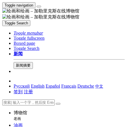
Toggle navigation
Toggle Search
Toggle menubar
Toggle fullscreen
Boxed page
Toggle Search
新闻
新闻摘要
Русский
English
Español
Français
Deutsche
中文
签到
注册
博物馆
老画
油画