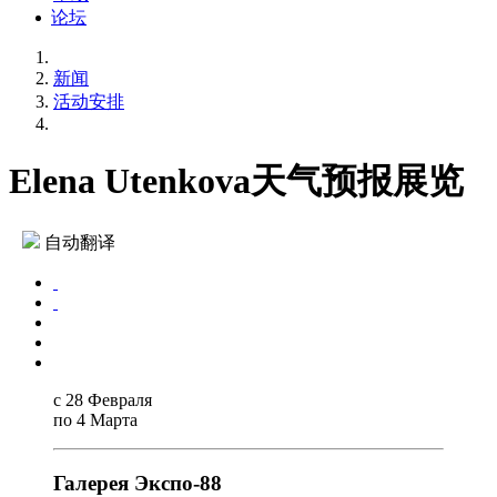
论坛
新闻
活动安排
Elena Utenkova天气预报展览
自动翻译
с 28 Февраля
по 4 Марта
Галерея Экспо-88