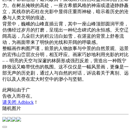
力。在树丛掩映的高处，一座古希腊风格的神庙或遗迹静静矗
立，其残存的石柱在光影中显得庄重而神秘，暗示着历史的沧
桑与人类文明的痕迹。
背景中，巍峨的山峰直插云霄，其中一座山峰顶部圆润平滑，
仿佛经过岁月的打磨，呈现出一种纪念碑式的永恒感。天空辽
阔高远，几朵巨大的积云洁白如雪，在湛蓝的背景上舒卷流
动，为画面带来了明快的光线和开阔的呼吸感。
整幅画作构图严谨，前景的人物故事与中景的自然景观、远景
的宏伟山峦层次分明，相互呼应。画家巧妙地利用光影的对比
– – 明亮的天空与深邃的林荫形成强烈反差，营造出一种既宁
静致远又略带忧伤的氛围。这不仅仅是一幅风景画，更像是一
部无声的历史剧，通过人与自然的对话，诉说着关于离别、远
行以及人类在宏大时空中的渺小与坚韧。
此网站由于广
告收入而存在。
请关闭 Adblock
！
随机图片