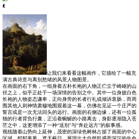
ꈅ
让我们来看看这幅画作，它描绘了一幅充
满古典诗意与离别愁绪的风景人物图景。
在画面的右下角，一组身着古朴长袍的人物正伫立于崎岖的山
径之上，似乎正处于一场深情的告别之中。其中一位身披白色
长袍的人物姿态谦卑，正向身旁的长者行礼或倾诉衷肠，而周
围其他人则神情肃穆地围观着这一幕，仿佛在见证一个庄严的
誓言或是一次无法回头的远行。画面的右侧边缘，还有一位孤
独的行者背负行囊，正沿着蜿蜒的小路离去，身影逐渐隐入苍
茫之中，这更增添了一种“送别”与“奔赴远方”的叙事感。
视线随着山势向上延伸，茂密的深绿色树林占据了画面的中心
区域，郁郁葱葱，遮天蔽日，展现出大自然旺盛而深沉的生命