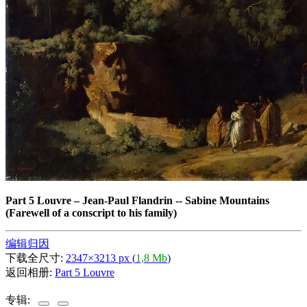
Part 5 Louvre
–
Jean-Paul Flandrin -- Sabine Mountains
(Farewell of a conscript to his family)
编辑归因
下载全尺寸:
2347×3213 px (
1,8 Mb
)
返回相册:
Part 5 Louvre
专辑: