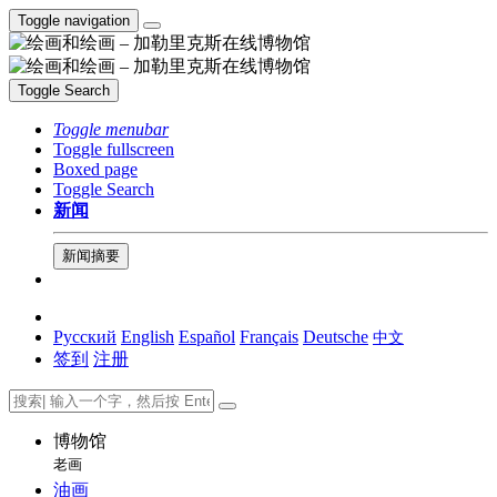
Toggle navigation
Toggle Search
Toggle menubar
Toggle fullscreen
Boxed page
Toggle Search
新闻
新闻摘要
Русский
English
Español
Français
Deutsche
中文
签到
注册
博物馆
老画
油画