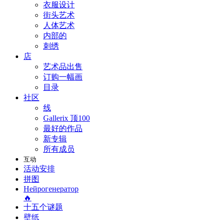
衣服设计
街头艺术
人体艺术
内部的
刺绣
店
艺术品出售
订购一幅画
目录
社区
线
Gallerix 顶100
最好的作品
新专辑
所有成员
互动
活动安排
拼图
Нейрогенератор
🔥
十五个谜题
壁纸