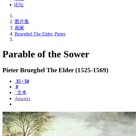
论坛
图片集
画家
Brueghel The Elder, Pieter
Parable of the Sower
Pieter Brueghel The Elder (1525-1569)
35 / 50
0
文本
Анализ