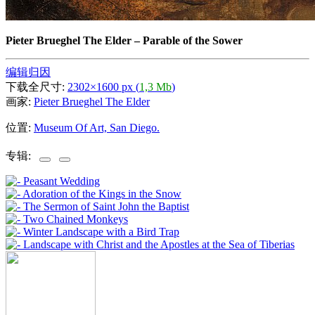
Pieter Brueghel The Elder
–
Parable of the Sower
编辑归因
下载全尺寸:
2302×1600 px (
1,3 Mb
)
画家:
Pieter Brueghel The Elder
位置:
Museum Of Art, San Diego.
专辑: