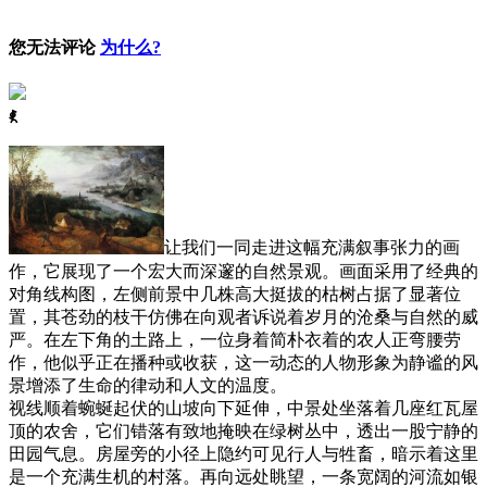
您无法评论
为什么?
ꈅ
让我们一同走进这幅充满叙事张力的画
作，它展现了一个宏大而深邃的自然景观。画面采用了经典的
对角线构图，左侧前景中几株高大挺拔的枯树占据了显著位
置，其苍劲的枝干仿佛在向观者诉说着岁月的沧桑与自然的威
严。在左下角的土路上，一位身着简朴衣着的农人正弯腰劳
作，他似乎正在播种或收获，这一动态的人物形象为静谧的风
景增添了生命的律动和人文的温度。
视线顺着蜿蜒起伏的山坡向下延伸，中景处坐落着几座红瓦屋
顶的农舍，它们错落有致地掩映在绿树丛中，透出一股宁静的
田园气息。房屋旁的小径上隐约可见行人与牲畜，暗示着这里
是一个充满生机的村落。再向远处眺望，一条宽阔的河流如银