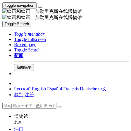
Toggle navigation
Toggle Search
Toggle menubar
Toggle fullscreen
Boxed page
Toggle Search
新闻
新闻摘要
Русский
English
Español
Français
Deutsche
中文
签到
注册
博物馆
老画
油画