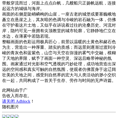
带般穿流而过，河面上点点白帆，几艘船只正扬帆远航，连接
起远方的城镇与海岸。
画面的右侧是陡峭嶙峋的山崖，一座古老的城堡或要塞巍峨地
矗立在悬崖之上，其灰暗的色调与冷峻的岩石融为一体，仿佛
在守护着这片土地，又似乎在诉说着过往的沧桑历史。河流对
岸，隐约可见一座拥有尖顶教堂的城市轮廓，它静静地伫立在
水边，在薄雾中若隐若现。
整幅画面的色彩运用极具匠心，前景以温暖的土黄色和赭石色
为主，营造出一种厚重、踏实的质感；而远景则逐渐过渡到冷
峻的青灰色和蓝紫色，山峦与天空在弥漫的雾气中交融，模糊
了天地的界限，赋予了画面一种空灵、深远且略带神秘的氛
围。画家通过对光影和空气透视的巧妙处理，成功地营造出深
远的空间感和真实可触的自然氛围，使观者仿佛置身于这辽阔
壮美的天地之间，感受到自然界的宏大与人类活动的渺小交织
在一起，共同构成了一首关于生存、劳作与时间的无声诗篇。
此网站由于广
告收入而存在。
请关闭 Adblock
！
随机图片