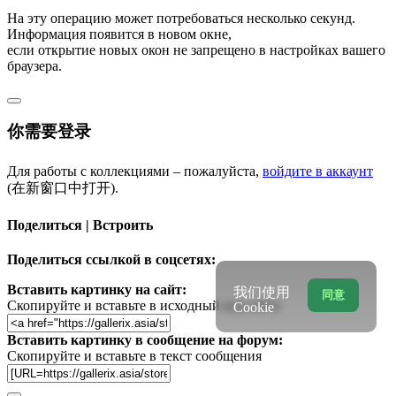
На эту операцию может потребоваться несколько секунд.
Информация появится в новом окне,
если открытие новых окон не запрещено в настройках вашего
браузера.
你需要登录
Для работы с коллекциями – пожалуйста,
войдите в аккаунт
(在新窗口中打开).
Поделиться | Встроить
Поделиться ссылкой в соцсетях:
Вставить картинку на сайт:
我们使用
同意
Скопируйте и вставьте в исходный код сайта
Cookie
Вставить картинку в сообщение на форум:
Скопируйте и вставьте в текст сообщения