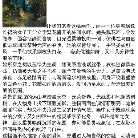
让我们来看这幅画作，画中一位身着飘逸
长裙的女子正伫立于繁花盛开的林间水畔。她头戴花环，金发
微卷，面容恬静而含笑，目光温柔地投向一侧，仿佛在与自然
低语或回应某种无声的召唤。她的双臂舒展，一手轻扬如引
风，一手似欲采撷枝头白花 – – 姿态优雅如舞，又带几分神性
般的宁静。
她所穿之裙以蓝绿为主调，腰间系着淡紫丝带，衣袂随微风鼓
荡，仿佛被无形之手托举，赋予其流动的生命力。足蹬古典式
凉鞋，赤足轻踏青石，与潺潺流水相映成趣。周身环绕着盛放
的白色小花，花瓣如雨洒落肩头、发间乃至水面，营造出梦幻
般的氛围。
背景是朦胧的远山与澄澈天空，云朵舒卷，光线柔和地穿透树
梢，在人物身上投下斑驳光影。整幅画面色调清新明亮，笔触
细腻写实，却又不失浪漫主义的抒情气质。画中女子既似现实
中的少女，又如神话中的精灵或季节化身 – – 或许是春之女
神，正以柔荑唤醒沉睡的花园；亦可能是灵魂象征，在花影水
声间寻觅内心的纯净与自由。
这幅画不仅描绘了美的瞬间，更通过人与自然的交融、动势与