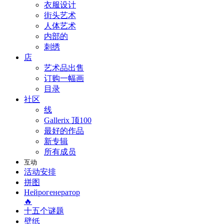
衣服设计
街头艺术
人体艺术
内部的
刺绣
店
艺术品出售
订购一幅画
目录
社区
线
Gallerix 顶100
最好的作品
新专辑
所有成员
互动
活动安排
拼图
Нейрогенератор
🔥
十五个谜题
壁纸