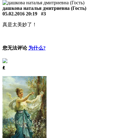
дашкова наталья дмитриевна (Гость)
05.02.2016 20:19
#3
真是太美妙了！
您无法评论
为什么?
ꈅ