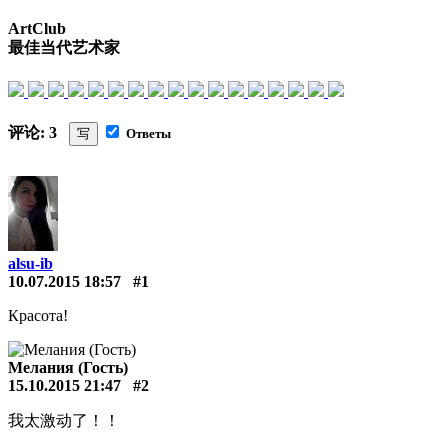
ArtClub
最佳当代艺术家
评论: 3
写
Ответы
alsu-ib
10.07.2015 18:57
#1
Красота!
Мелания (Гость)
15.10.2015 21:47
#2
我太激动了！！