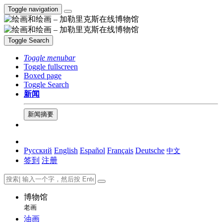
Toggle navigation
Toggle Search
Toggle menubar
Toggle fullscreen
Boxed page
Toggle Search
新闻
新闻摘要
Русский
English
Español
Français
Deutsche
中文
签到
注册
博物馆
老画
油画