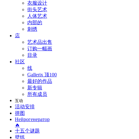
衣服设计
街头艺术
人体艺术
内部的
刺绣
店
艺术品出售
订购一幅画
目录
社区
线
Gallerix 顶100
最好的作品
新专辑
所有成员
互动
活动安排
拼图
Нейрогенератор
🔥
十五个谜题
壁纸