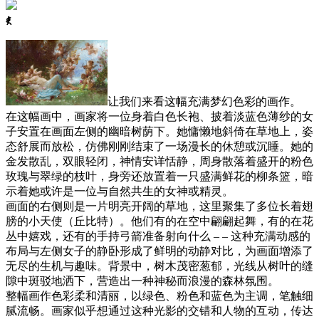
ꈅ
让我们来看这幅充满梦幻色彩的画作。
在这幅画中，画家将一位身着白色长袍、披着淡蓝色薄纱的女
子安置在画面左侧的幽暗树荫下。她慵懒地斜倚在草地上，姿
态舒展而放松，仿佛刚刚结束了一场漫长的休憩或沉睡。她的
金发散乱，双眼轻闭，神情安详恬静，周身散落着盛开的粉色
玫瑰与翠绿的枝叶，身旁还放置着一只盛满鲜花的柳条篮，暗
示着她或许是一位与自然共生的女神或精灵。
画面的右侧则是一片明亮开阔的草地，这里聚集了多位长着翅
膀的小天使（丘比特）。他们有的在空中翩翩起舞，有的在花
丛中嬉戏，还有的手持弓箭准备射向什么 – – 这种充满动感的
布局与左侧女子的静卧形成了鲜明的动静对比，为画面增添了
无尽的生机与趣味。背景中，树木茂密葱郁，光线从树叶的缝
隙中斑驳地洒下，营造出一种神秘而浪漫的森林氛围。
整幅画作色彩柔和清丽，以绿色、粉色和蓝色为主调，笔触细
腻流畅。画家似乎想通过这种光影的交错和人物的互动，传达