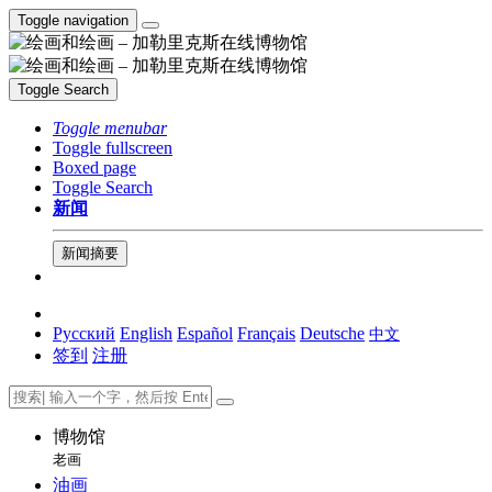
Toggle navigation
Toggle Search
Toggle menubar
Toggle fullscreen
Boxed page
Toggle Search
新闻
新闻摘要
Русский
English
Español
Français
Deutsche
中文
签到
注册
博物馆
老画
油画