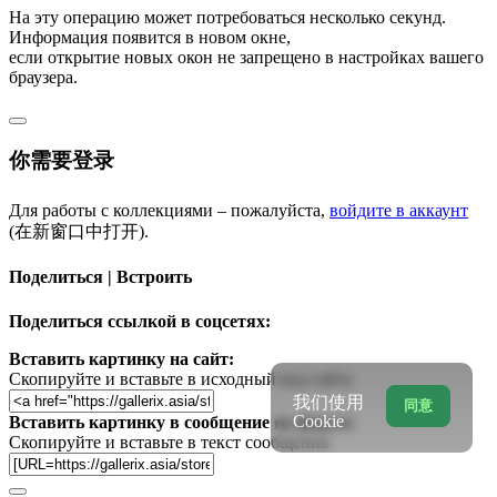
На эту операцию может потребоваться несколько секунд.
Информация появится в новом окне,
если открытие новых окон не запрещено в настройках вашего
браузера.
你需要登录
Для работы с коллекциями – пожалуйста,
войдите в аккаунт
(在新窗口中打开).
Поделиться | Встроить
Поделиться ссылкой в соцсетях:
Вставить картинку на сайт:
Скопируйте и вставьте в исходный код сайта
我们使用
同意
Cookie
Вставить картинку в сообщение на форум:
Скопируйте и вставьте в текст сообщения