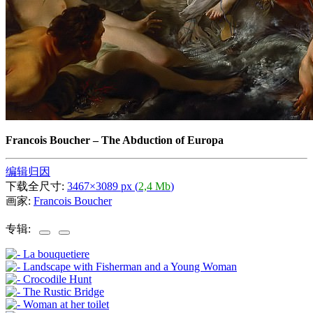
Francois Boucher
–
The Abduction of Europa
编辑归因
下载全尺寸:
3467×3089 px (
2,4 Mb
)
画家:
Francois Boucher
专辑: