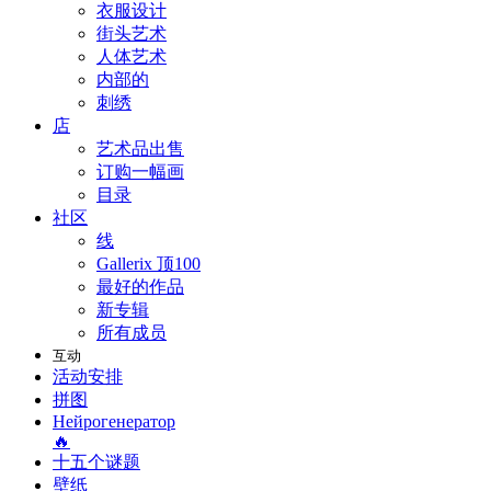
衣服设计
街头艺术
人体艺术
内部的
刺绣
店
艺术品出售
订购一幅画
目录
社区
线
Gallerix 顶100
最好的作品
新专辑
所有成员
互动
活动安排
拼图
Нейрогенератор
🔥
十五个谜题
壁纸