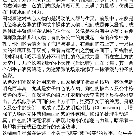
向右侧奔去，它的肌肉线条清晰可见，充满了力量感，仿佛正
在冲破水面的阻力。
围绕着这对核心人物的是涌动的人群与生灵。前景中，左侧是
几位姿态各异的裸体或半裸体的人物，他们或是仰头凝视，或
是伸出手臂似乎在试图抓住什么，又像是在向海中坠落；右侧
同样聚集着几组人物，有的被公牛的角挑起，有的在水中挣
扎，他们的表情充满了惊惶与混乱。在画面的右上方，一只巨
大的雄鹰正张开双翼，带着雷霆万钧之势俯冲而下，它锐利的
眼神和利爪昭示着某种不可抗拒的命运或力量。而在左上方的
天空中，几个长着翅膀的小天使（丘比特）正在飞舞，其中两
个似乎在洒落鲜花，为这紧张的场景增添了一抹浪漫与神圣的
色彩。
从色彩和光影的运用来看，画家展现了极高的技巧。整体色调
明亮而丰富，尤其是女子白色的衣裙、鲜红的披帛以及公牛棕
黄色的皮毛，在深蓝色的海水和灰暗的天空背景下显得格外突
出。光线似乎从画面的左上方洒下，照亮了女子的脸庞、身躯
以及公牛的头部，形成了强烈的明暗对比（Chiaroscuro），增
强了人物的立体感和画面的戏剧性氛围。海浪的处理生动逼
真，白色的浪花翻滚着，表现出海水的湍急与力量，暗示着一
场即将开始或正在进行的长途跋涉。
这幅画作显然在讲述一个关于“掠夺”或“强夺”的故事。公牛并