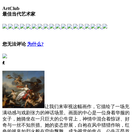
ArtClub
最佳当代艺术家
您无法评论
为什么?
ꈅ
让我们来审视这幅画作，它描绘了一场充
满动感与戏剧张力的神话场景。画面的中心是一位身着华服的
女子，她骑坐在一只巨大的公牛背上，神情中混合着惊讶、好
奇与一丝不知所措。她的姿态舒展，白袍在风中猎猎作响，红
色的披帛如烈火般在空中飘舞，成为视觉的焦点。公牛正昂首