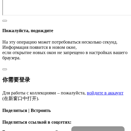
Пожалуйста, подождите
На эту операцию может потребоваться несколько секунд.
Информация появится в новом окне,
если открытие новых окон не запрещено в настройках вашего
браузера.
你需要登录
Для работы с коллекциями – пожалуйста,
войдите в аккаунт
(在新窗口中打开).
Поделиться | Встроить
Поделиться ссылкой в соцсетях: