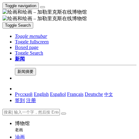
Toggle navigation
Toggle Search
Toggle menubar
Toggle fullscreen
Boxed page
Toggle Search
新闻
新闻摘要
Русский
English
Español
Français
Deutsche
中文
签到
注册
博物馆
老画
油画