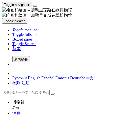
Toggle navigation
Toggle Search
Toggle menubar
Toggle fullscreen
Boxed page
Toggle Search
新闻
新闻摘要
Русский
English
Español
Français
Deutsche
中文
签到
注册
博物馆
老画
油画