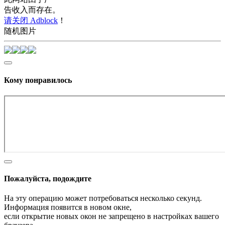
告收入而存在。
请关闭 Adblock
！
随机图片
Кому понравилось
Пожалуйста, подождите
На эту операцию может потребоваться несколько секунд.
Информация появится в новом окне,
если открытие новых окон не запрещено в настройках вашего