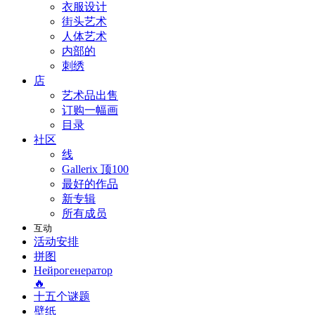
衣服设计
街头艺术
人体艺术
内部的
刺绣
店
艺术品出售
订购一幅画
目录
社区
线
Gallerix 顶100
最好的作品
新专辑
所有成员
互动
活动安排
拼图
Нейрогенератор
🔥
十五个谜题
壁纸