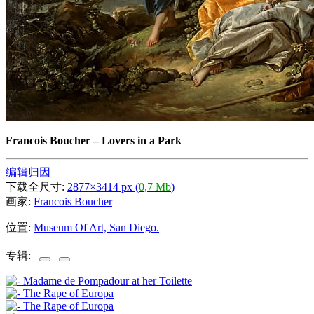
Francois Boucher
–
Lovers in a Park
编辑归因
下载全尺寸:
2877×3414 px (
0,7 Mb
)
画家:
Francois Boucher
位置:
Museum Of Art, San Diego.
专辑: