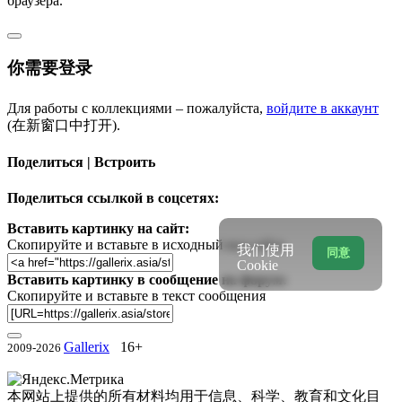
браузера.
你需要登录
Для работы с коллекциями – пожалуйста,
войдите в аккаунт
(在新窗口中打开).
Поделиться | Встроить
Поделиться ссылкой в соцсетях:
Вставить картинку на сайт:
Скопируйте и вставьте в исходный код сайта
我们使用
同意
Cookie
Вставить картинку в сообщение на форум:
Скопируйте и вставьте в текст сообщения
Gallerix
16+
2009-2026
本网站上提供的所有材料均用于信息、科学、教育和文化目