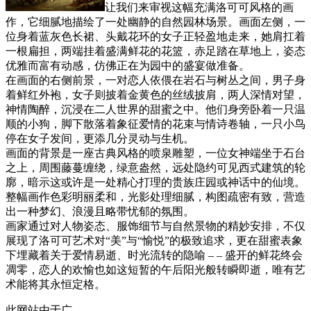
让我们来审视这幅充满洛可可风格的画
作，它细腻地描绘了一处幽静的自然园林场景。画面左侧，一
位身着蓝灰色长裙、头戴花环的女子正轻盈地走来，她肩扛着
一根扁担，两端挂着盛满鲜花的花篮，赤足踏在草地上，姿态
优雅而富有动感，仿佛正在为园中的盛宴做准备。
在画面的右侧前景，一对恋人依偎在岩石与树丛之间，男子身
着鲜红外袍，女子则披着金黄色的丝绒披肩，两人深情对望，
神情陶醉，沉浸在二人世界的甜蜜之中。他们身旁卧着一只温
顺的小狗，脚下散落着象征爱情的花束与情诗卷轴，一只小鸟
停在女子发间，更添几分灵动与生机。
画面的背景是一座古典风格的喷泉雕塑，一位女神端坐于石台
之上，周围藤蔓缠绕，绿意盎然，远处隐约可见西式建筑的轮
廓，暗示这或许是一处精心打理的贵族庄园或神话中的仙境。
整幅画作色彩明丽柔和，光影处理细腻，构图疏密有致，营造
出一种梦幻、浪漫且略带忧郁的氛围。
画家通过对人物姿态、服饰细节与自然景物的精妙安排，不仅
展现了洛可可艺术对“美”与“愉悦”的极致追求，更在甜蜜表象
下埋藏着关于爱情易逝、时光流转的隐喻 – – 盛开的鲜花终会
凋零，恋人的欢愉也如这短暂的午后阳光般转瞬即逝，唯有艺
术能将其永恒定格。
此网站由于广