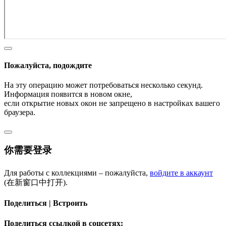
Пожалуйста, подождите
На эту операцию может потребоваться несколько секунд.
Информация появится в новом окне,
если открытие новых окон не запрещено в настройках вашего
браузера.
你需要登录
Для работы с коллекциями – пожалуйста,
войдите в аккаунт
(在新窗口中打开).
Поделиться | Встроить
Поделиться ссылкой в соцсетях: