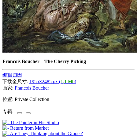
Francois Boucher
–
The Cherry Picking
编辑归因
下载全尺寸:
1955×2485 px (
1,1 Mb
)
画家:
Francois Boucher
位置: Private Collection
专辑: