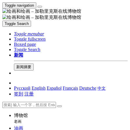
Toggle navigation
Toggle Search
Toggle menubar
Toggle fullscreen
Boxed page
Toggle Search
新闻
新闻摘要
Русский
English
Español
Français
Deutsche
中文
签到
注册
博物馆
老画
油画