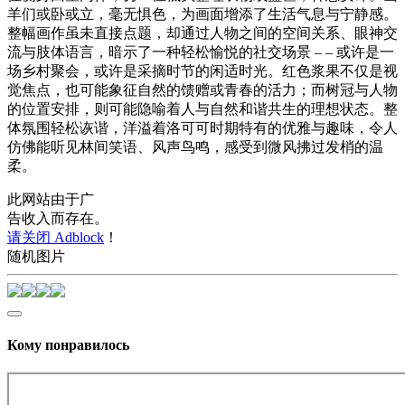
羊们或卧或立，毫无惧色，为画面增添了生活气息与宁静感。
整幅画作虽未直接点题，却通过人物之间的空间关系、眼神交
流与肢体语言，暗示了一种轻松愉悦的社交场景 – – 或许是一
场乡村聚会，或许是采摘时节的闲适时光。红色浆果不仅是视
觉焦点，也可能象征自然的馈赠或青春的活力；而树冠与人物
的位置安排，则可能隐喻着人与自然和谐共生的理想状态。整
体氛围轻松诙谐，洋溢着洛可可时期特有的优雅与趣味，令人
仿佛能听见林间笑语、风声鸟鸣，感受到微风拂过发梢的温
柔。
此网站由于广
告收入而存在。
请关闭 Adblock
！
随机图片
Кому понравилось