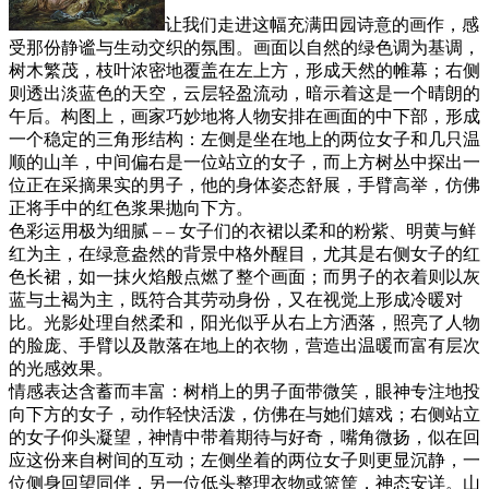
让我们走进这幅充满田园诗意的画作，感
受那份静谧与生动交织的氛围。画面以自然的绿色调为基调，
树木繁茂，枝叶浓密地覆盖在左上方，形成天然的帷幕；右侧
则透出淡蓝色的天空，云层轻盈流动，暗示着这是一个晴朗的
午后。构图上，画家巧妙地将人物安排在画面的中下部，形成
一个稳定的三角形结构：左侧是坐在地上的两位女子和几只温
顺的山羊，中间偏右是一位站立的女子，而上方树丛中探出一
位正在采摘果实的男子，他的身体姿态舒展，手臂高举，仿佛
正将手中的红色浆果抛向下方。
色彩运用极为细腻 – – 女子们的衣裙以柔和的粉紫、明黄与鲜
红为主，在绿意盎然的背景中格外醒目，尤其是右侧女子的红
色长裙，如一抹火焰般点燃了整个画面；而男子的衣着则以灰
蓝与土褐为主，既符合其劳动身份，又在视觉上形成冷暖对
比。光影处理自然柔和，阳光似乎从右上方洒落，照亮了人物
的脸庞、手臂以及散落在地上的衣物，营造出温暖而富有层次
的光感效果。
情感表达含蓄而丰富：树梢上的男子面带微笑，眼神专注地投
向下方的女子，动作轻快活泼，仿佛在与她们嬉戏；右侧站立
的女子仰头凝望，神情中带着期待与好奇，嘴角微扬，似在回
应这份来自树间的互动；左侧坐着的两位女子则更显沉静，一
位侧身回望同伴，另一位低头整理衣物或篮筐，神态安详。山