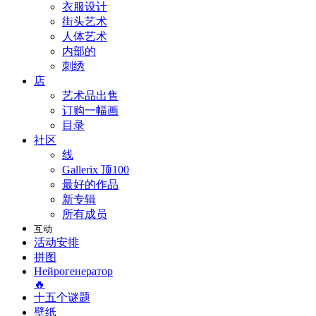
衣服设计
街头艺术
人体艺术
内部的
刺绣
店
艺术品出售
订购一幅画
目录
社区
线
Gallerix 顶100
最好的作品
新专辑
所有成员
互动
活动安排
拼图
Нейрогенератор
🔥
十五个谜题
壁纸