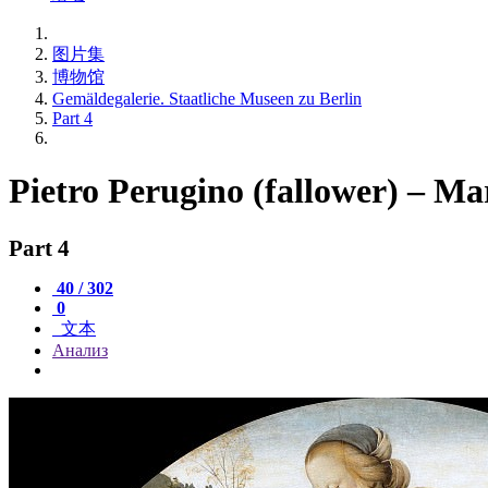
图片集
博物馆
Gemäldegalerie. Staatliche Museen zu Berlin
Part 4
Pietro Perugino (fallower) – Ma
Part 4
40 / 302
0
文本
Анализ