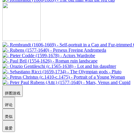
拼图游戏
评论
类似
最爱