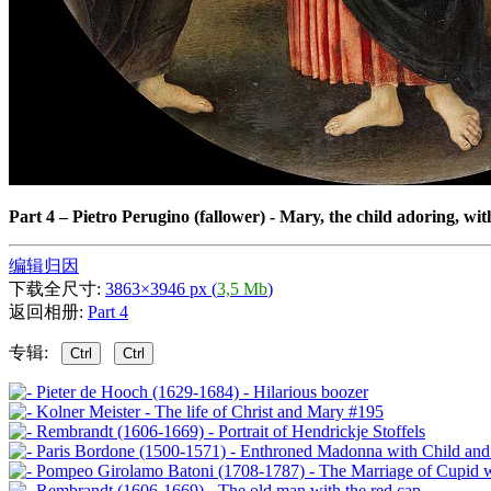
Part 4
–
Pietro Perugino (fallower) - Mary, the child adoring, wi
编辑归因
下载全尺寸:
3863×3946 px (
3,5 Mb
)
返回相册:
Part 4
专辑:
Ctrl
Ctrl