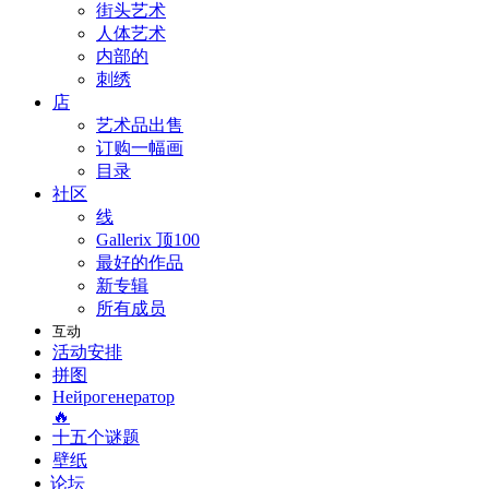
街头艺术
人体艺术
内部的
刺绣
店
艺术品出售
订购一幅画
目录
社区
线
Gallerix 顶100
最好的作品
新专辑
所有成员
互动
活动安排
拼图
Нейрогенератор
🔥
十五个谜题
壁纸
论坛