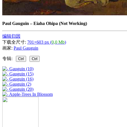
Paul Gauguin
–
Eiaha Ohipa (Not Working)
编辑归因
下载全尺寸:
701×603 px (
0,0 Mb
)
画家:
Paul Gauguin
专辑:
Ctrl
Ctrl