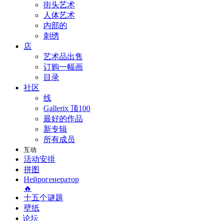
街头艺术
人体艺术
内部的
刺绣
店
艺术品出售
订购一幅画
目录
社区
线
Gallerix 顶100
最好的作品
新专辑
所有成员
互动
活动安排
拼图
Нейрогенератор
🔥
十五个谜题
壁纸
论坛