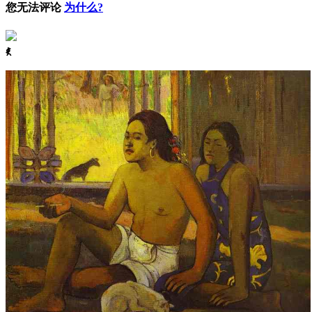
您无法评论
为什么?
ꈅ