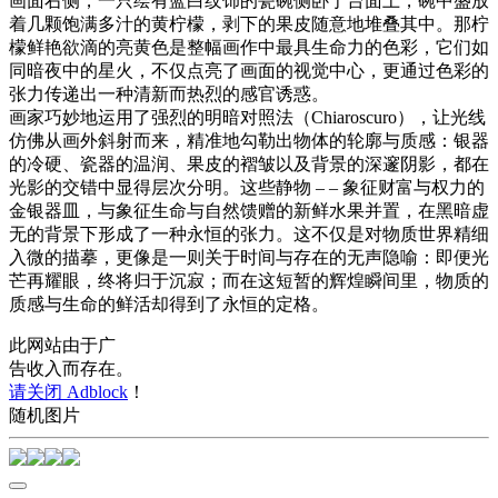
画面右侧，一只绘有蓝白纹饰的瓷碗侧卧于台面上，碗中盛放
着几颗饱满多汁的黄柠檬，剥下的果皮随意地堆叠其中。那柠
檬鲜艳欲滴的亮黄色是整幅画作中最具生命力的色彩，它们如
同暗夜中的星火，不仅点亮了画面的视觉中心，更通过色彩的
张力传递出一种清新而热烈的感官诱惑。
画家巧妙地运用了强烈的明暗对照法（Chiaroscuro），让光线
仿佛从画外斜射而来，精准地勾勒出物体的轮廓与质感：银器
的冷硬、瓷器的温润、果皮的褶皱以及背景的深邃阴影，都在
光影的交错中显得层次分明。这些静物 – – 象征财富与权力的
金银器皿，与象征生命与自然馈赠的新鲜水果并置，在黑暗虚
无的背景下形成了一种永恒的张力。这不仅是对物质世界精细
入微的描摹，更像是一则关于时间与存在的无声隐喻：即便光
芒再耀眼，终将归于沉寂；而在这短暂的辉煌瞬间里，物质的
质感与生命的鲜活却得到了永恒的定格。
此网站由于广
告收入而存在。
请关闭 Adblock
！
随机图片