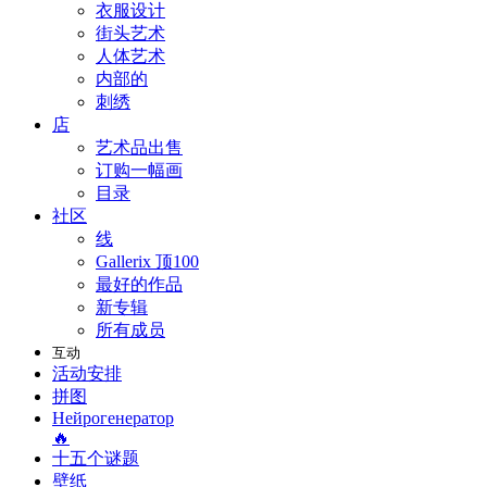
衣服设计
街头艺术
人体艺术
内部的
刺绣
店
艺术品出售
订购一幅画
目录
社区
线
Gallerix 顶100
最好的作品
新专辑
所有成员
互动
活动安排
拼图
Нейрогенератор
🔥
十五个谜题
壁纸