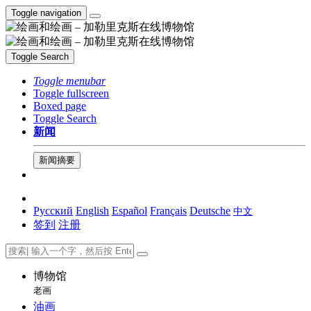
Toggle navigation
Toggle Search
Toggle menubar
Toggle fullscreen
Boxed page
Toggle Search
新闻
新闻摘要
Русский
English
Español
Français
Deutsche
中文
签到
注册
博物馆
老画
油画