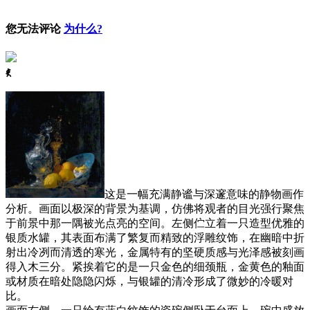
您无法评论
为什么?
ꈅ
这是一幅充满静谧与深邃意味的静物画作
分析。画面以极深的背景为基调，仿佛将观者的目光强行聚焦
于前景中那一隅被光点亮的空间。左侧伫立着一只造型优雅的
银质水罐，其表面布满了繁复而精致的浮雕纹饰，在幽暗中折
射出冷冽而清透的寒光，金属特有的坚硬质感与光泽感被刻画
得入木三分。紧挨着它的是一只金色的细颈瓶，金黄色的釉面
或材质在暗处隐隐闪烁，与银罐的清冷形成了微妙的冷暖对
比。