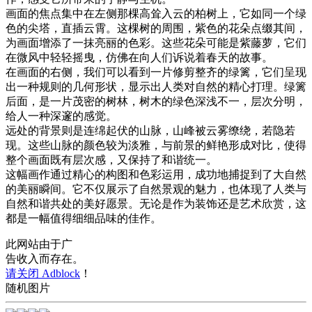
画面的焦点集中在左侧那棵高耸入云的柏树上，它如同一个绿
色的尖塔，直插云霄。这棵树的周围，紫色的花朵点缀其间，
为画面增添了一抹亮丽的色彩。这些花朵可能是紫藤萝，它们
在微风中轻轻摇曳，仿佛在向人们诉说着春天的故事。
在画面的右侧，我们可以看到一片修剪整齐的绿篱，它们呈现
出一种规则的几何形状，显示出人类对自然的精心打理。绿篱
后面，是一片茂密的树林，树木的绿色深浅不一，层次分明，
给人一种深邃的感觉。
远处的背景则是连绵起伏的山脉，山峰被云雾缭绕，若隐若
现。这些山脉的颜色较为淡雅，与前景的鲜艳形成对比，使得
整个画面既有层次感，又保持了和谐统一。
这幅画作通过精心的构图和色彩运用，成功地捕捉到了大自然
的美丽瞬间。它不仅展示了自然景观的魅力，也体现了人类与
自然和谐共处的美好愿景。无论是作为装饰还是艺术欣赏，这
都是一幅值得细细品味的佳作。
此网站由于广
告收入而存在。
请关闭 Adblock
！
随机图片