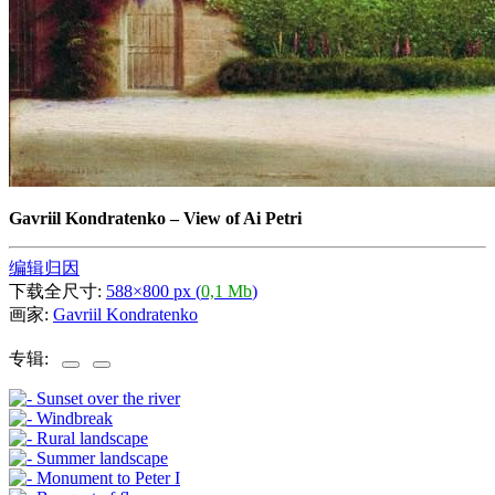
Gavriil Kondratenko
–
View of Ai Petri
编辑归因
下载全尺寸:
588×800 px (
0,1 Mb
)
画家:
Gavriil Kondratenko
专辑: