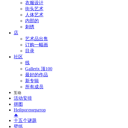
衣服设计
街头艺术
人体艺术
内部的
刺绣
店
艺术品出售
订购一幅画
目录
社区
线
Gallerix 顶100
最好的作品
新专辑
所有成员
互动
活动安排
拼图
Нейрогенератор
🔥
十五个谜题
壁纸