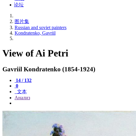
论坛
图片集
Russian and soviet painters
Kondratenko, Gavriil
View of Ai Petri
Gavriil Kondratenko (1854-1924)
14 / 132
0
文本
Анализ