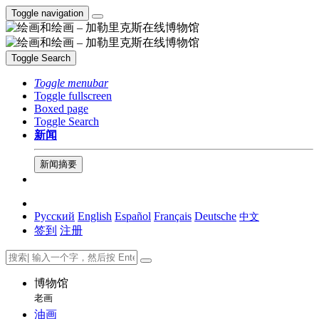
Toggle navigation
Toggle Search
Toggle menubar
Toggle fullscreen
Boxed page
Toggle Search
新闻
新闻摘要
Русский
English
Español
Français
Deutsche
中文
签到
注册
博物馆
老画
油画