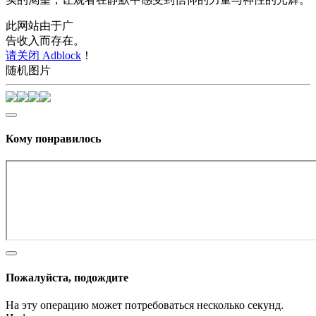
此网站由于广
告收入而存在。
请关闭 Adblock
！
随机图片
Кому понравилось
Пожалуйста, подождите
На эту операцию может потребоваться несколько секунд.