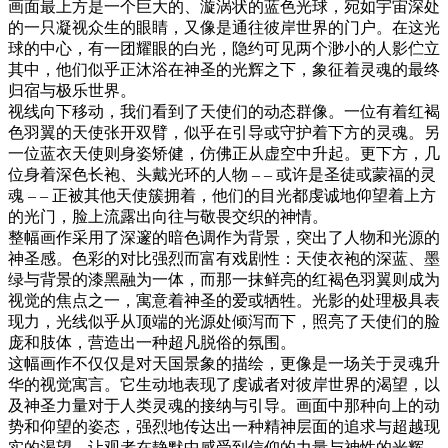
画面最上方是一个巨大的、漩涡状的蓝色光球，宛如宇宙深处
的一只凝视众生的眼睛，又像是通往彼岸世界的门户。在这光
球的中心，有一团耀眼的白光，隐约可见两个渺小的人影伫立
其中，他们似乎正沐浴在神圣的光辉之下，象征着灵魂的最终
归宿与极乐世界。
视线向下移动，我们看到了天使们的动态群像。一位有着红褐
色羽翼的天使张开双臂，似乎在引导或守护着下方的灵魂。另
一位蓝衣天使则身姿矫健，仿佛正从虚空中升起。更下方，几
位身着深色长袍、头戴光环的人物 – – 或许是圣徒或蒙福的灵
魂 – – 正被其他天使簇拥着，他们的目光都虔诚地仰望着上方
的光门，脸上流露出向往与敬畏交织的神情。
整幅画作采用了深邃的暗色调作为背景，突出了人物和光源的
神圣感。色彩的对比强烈而富有戏剧性：天使衣袍的深蓝、墨
绿与背景的漆黑融为一体，而那一抹鲜亮的红褐色羽翼则成为
视觉的焦点之一，寓意着神圣的爱或牺牲。光影的处理极具表
现力，光线似乎从顶端的光源处倾泻而下，照亮了天使们的脸
庞和肢体，营造出一种超凡脱俗的氛围。
这幅画作不仅仅是对天国景象的描绘，更像是一场关于灵魂升
华的视觉寓言。它生动地表现了虔诚者对彼岸世界的渴望，以
及神圣力量对于人类灵魂的接纳与引导。画面中那种向上的动
势和仰望的姿态，强烈地传达出一种精神层面的追求与超越现
实的渴望，让观者在静默中感受到信仰的力量与神性的光辉。