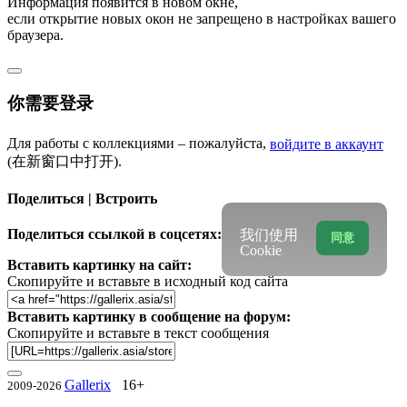
Информация появится в новом окне,
если открытие новых окон не запрещено в настройках вашего
браузера.
你需要登录
Для работы с коллекциями – пожалуйста,
войдите в аккаунт
(在新窗口中打开).
Поделиться | Встроить
Поделиться ссылкой в соцсетях:
我们使用
同意
Cookie
Вставить картинку на сайт:
Скопируйте и вставьте в исходный код сайта
Вставить картинку в сообщение на форум:
Скопируйте и вставьте в текст сообщения
Gallerix
16+
2009-2026