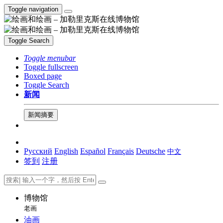
Toggle navigation
Toggle Search
Toggle menubar
Toggle fullscreen
Boxed page
Toggle Search
新闻
新闻摘要
Русский
English
Español
Français
Deutsche
中文
签到
注册
博物馆
老画
油画