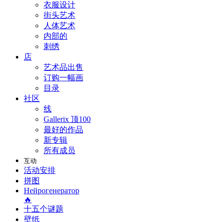
衣服设计
街头艺术
人体艺术
内部的
刺绣
店
艺术品出售
订购一幅画
目录
社区
线
Gallerix 顶100
最好的作品
新专辑
所有成员
互动
活动安排
拼图
Нейрогенератор
🔥
十五个谜题
壁纸