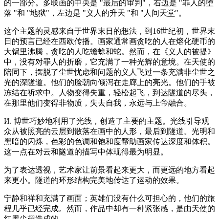
的一部分。多联画的中央是 "最后的审判"，右边是 "罪人的堕
落 "和 "地狱"，左边是 "义人的升天 "和 "人间天堂"。
这个主题的灵感来自于世界末日的想法，到16世纪初，世界末
日的预言已经在西欧传播。画家通常画贪吃的人在熔化硬币的
大锅里沸腾，贪吃的人吃蟾蜍和蛇。然而，在《义人的被提》
中，没有对罪人的折磨，它充满了一种光辉的意境。在天使的
陪同下，摆脱了尘世忧虑和问题的义人飞过一条充满非尘世之
光的深隧道。他们的脸朝向倾泻在走廊上的亮光。他们的手被
冻结在祈求中。人物变得失重，轻松起飞，到达隧道的尽头，
在那里他们变得非物质，失去自我，永远与上帝融合。
И. 博世巧妙地利用了光线，创造了主要的主题。光线引导观
众从被照亮的云层到散落在画中的人形，最后到隧道。光明和
黑暗的闪烁，色彩的色调和饱和度帮助画家传达深度和体积。
这一点在对云和隧道的描写中体现得最为明显。
为了表达透视，艺术家让前景看起来更大，而更远的地方看起
来更小。隧道的环形结构完美地传达了运动的效果。
宁静和祥和充满了画面；英雄们没有什么可担心的，他们的旅
程几乎已经完成。然而，作品中却有一种紧张感，是由天使的
红黑尖翅造成的。