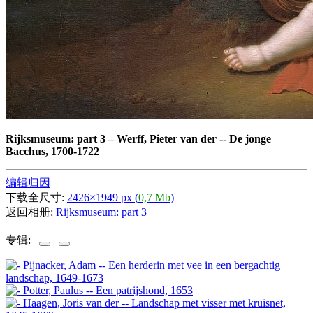
Rijksmuseum: part 3
–
Werff, Pieter van der -- De jonge
Bacchus, 1700-1722
编辑归因
下载全尺寸:
2426×1949 px (
0,7 Mb
)
返回相册:
Rijksmuseum: part 3
专辑: