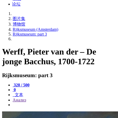
论坛
图片集
博物馆
Rijksmuseum (Amsterdam)
Rijksmuseum: part 3
Werff, Pieter van der – De
jonge Bacchus, 1700-1722
Rijksmuseum: part 3
328 / 500
0
文本
Анализ