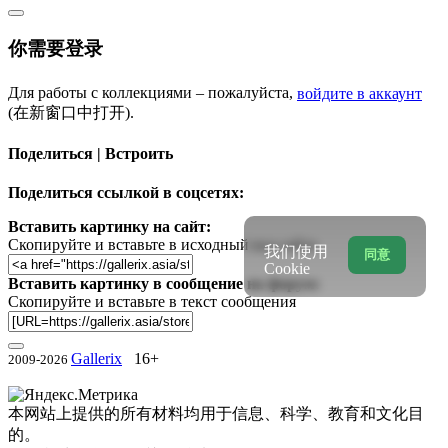
你需要登录
Для работы с коллекциями – пожалуйста,
войдите в аккаунт
(在新窗口中打开).
Поделиться | Встроить
Поделиться ссылкой в соцсетях:
Вставить картинку на сайт:
Скопируйте и вставьте в исходный код сайта
我们使用
同意
Cookie
Вставить картинку в сообщение на форум:
Скопируйте и вставьте в текст сообщения
Gallerix
16+
2009-2026
本网站上提供的所有材料均用于信息、科学、教育和文化目
的。