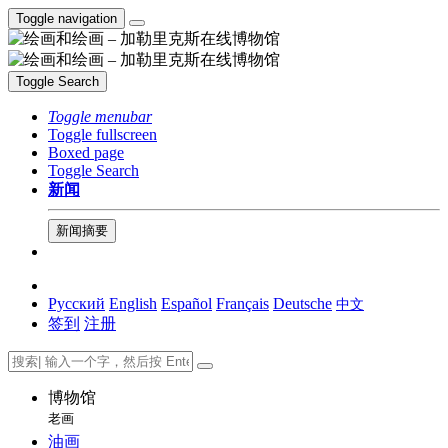
Toggle navigation
Toggle Search
Toggle menubar
Toggle fullscreen
Boxed page
Toggle Search
新闻
新闻摘要
Русский
English
Español
Français
Deutsche
中文
签到
注册
博物馆
老画
油画