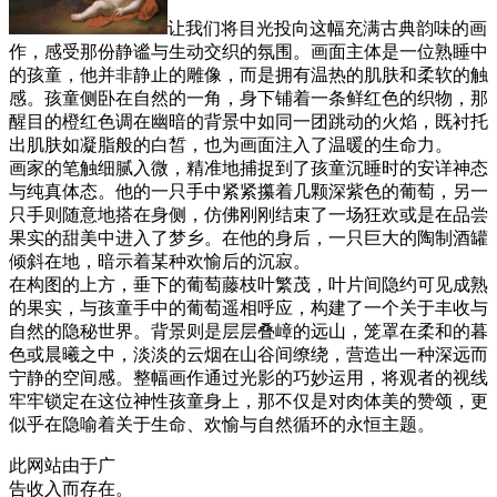
让我们将目光投向这幅充满古典韵味的画
作，感受那份静谧与生动交织的氛围。画面主体是一位熟睡中
的孩童，他并非静止的雕像，而是拥有温热的肌肤和柔软的触
感。孩童侧卧在自然的一角，身下铺着一条鲜红色的织物，那
醒目的橙红色调在幽暗的背景中如同一团跳动的火焰，既衬托
出肌肤如凝脂般的白皙，也为画面注入了温暖的生命力。
画家的笔触细腻入微，精准地捕捉到了孩童沉睡时的安详神态
与纯真体态。他的一只手中紧紧攥着几颗深紫色的葡萄，另一
只手则随意地搭在身侧，仿佛刚刚结束了一场狂欢或是在品尝
果实的甜美中进入了梦乡。在他的身后，一只巨大的陶制酒罐
倾斜在地，暗示着某种欢愉后的沉寂。
在构图的上方，垂下的葡萄藤枝叶繁茂，叶片间隐约可见成熟
的果实，与孩童手中的葡萄遥相呼应，构建了一个关于丰收与
自然的隐秘世界。背景则是层层叠嶂的远山，笼罩在柔和的暮
色或晨曦之中，淡淡的云烟在山谷间缭绕，营造出一种深远而
宁静的空间感。整幅画作通过光影的巧妙运用，将观者的视线
牢牢锁定在这位神性孩童身上，那不仅是对肉体美的赞颂，更
似乎在隐喻着关于生命、欢愉与自然循环的永恒主题。
此网站由于广
告收入而存在。