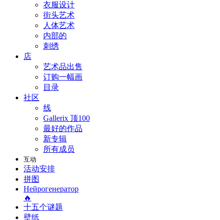
衣服设计
街头艺术
人体艺术
内部的
刺绣
店
艺术品出售
订购一幅画
目录
社区
线
Gallerix 顶100
最好的作品
新专辑
所有成员
互动
活动安排
拼图
Нейрогенератор
🔥
十五个谜题
壁纸