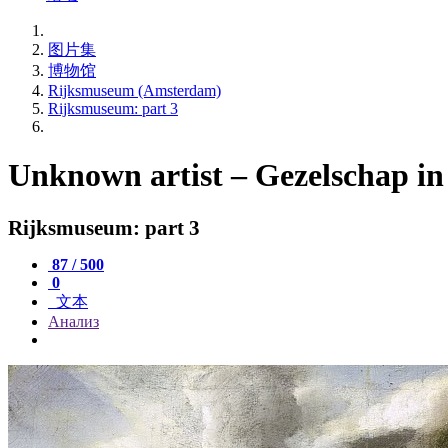
图片集
博物馆
Rijksmuseum (Amsterdam)
Rijksmuseum: part 3
Unknown artist – Gezelschap in
Rijksmuseum: part 3
87 / 500
0
文本
Анализ