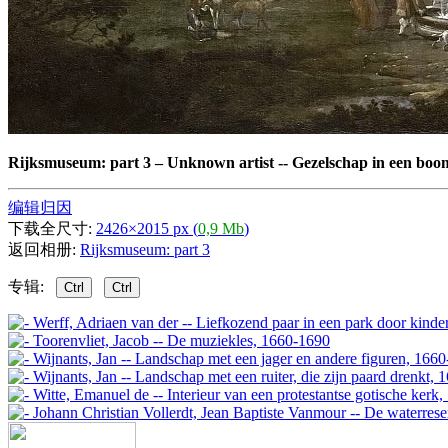
Rijksmuseum: part 3
–
Unknown artist -- Gezelschap in een boo
编辑归因
下载全尺寸:
2426×2015 px (
0,9 Mb
)
返回相册:
Rijksmuseum: part 3
专辑:
Ctrl
Ctrl