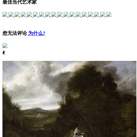
最佳当代艺术家
您无法评论
为什么?
ꈅ