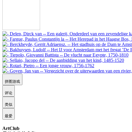
拼图游戏
评论
类似
最爱
ArtClub