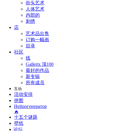
街头艺术
人体艺术
内部的
刺绣
店
艺术品出售
订购一幅画
目录
社区
线
Gallerix 顶100
最好的作品
新专辑
所有成员
互动
活动安排
拼图
Нейрогенератор
🔥
十五个谜题
壁纸
论坛