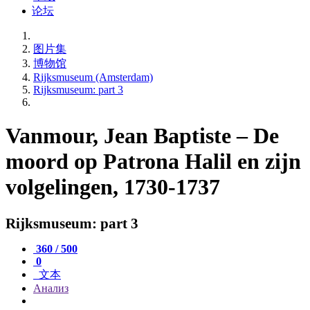
论坛
图片集
博物馆
Rijksmuseum (Amsterdam)
Rijksmuseum: part 3
Vanmour, Jean Baptiste – De
moord op Patrona Halil en zijn
volgelingen, 1730-1737
Rijksmuseum: part 3
360 / 500
0
文本
Анализ