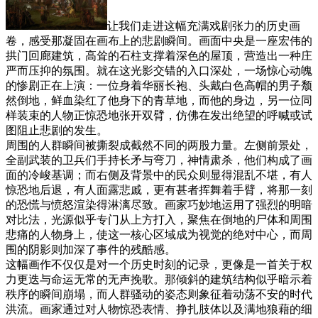
让我们走进这幅充满戏剧张力的历史画
卷，感受那凝固在画布上的悲剧瞬间。画面中央是一座宏伟的
拱门回廊建筑，高耸的石柱支撑着深色的屋顶，营造出一种庄
严而压抑的氛围。就在这光影交错的入口深处，一场惊心动魄
的惨剧正在上演：一位身着华丽长袍、头戴白色高帽的男子颓
然倒地，鲜血染红了他身下的青草地，而他的身边，另一位同
样装束的人物正惊恐地张开双臂，仿佛在发出绝望的呼喊或试
图阻止悲剧的发生。
周围的人群瞬间被撕裂成截然不同的两股力量。左侧前景处，
全副武装的卫兵们手持长矛与弯刀，神情肃杀，他们构成了画
面的冷峻基调；而右侧及背景中的民众则显得混乱不堪，有人
惊恐地后退，有人面露悲戚，更有甚者挥舞着手臂，将那一刻
的恐慌与愤怒渲染得淋漓尽致。画家巧妙地运用了强烈的明暗
对比法，光源似乎专门从上方打入，聚焦在倒地的尸体和周围
悲痛的人物身上，使这一核心区域成为视觉的绝对中心，而周
围的阴影则加深了事件的残酷感。
这幅画作不仅仅是对一个历史时刻的记录，更像是一首关于权
力更迭与命运无常的无声挽歌。那倾斜的建筑结构似乎暗示着
秩序的瞬间崩塌，而人群骚动的姿态则象征着动荡不安的时代
洪流。画家通过对人物惊恐表情、挣扎肢体以及满地狼藉的细