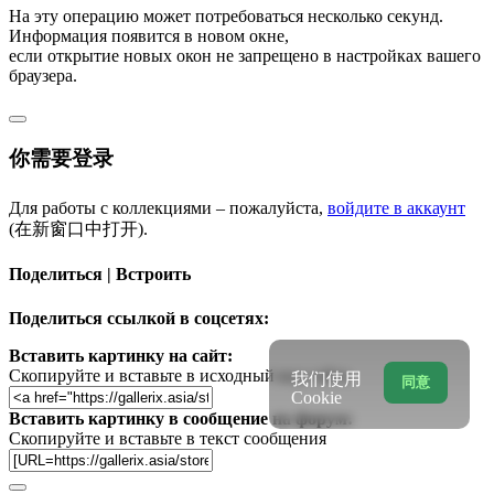
На эту операцию может потребоваться несколько секунд.
Информация появится в новом окне,
если открытие новых окон не запрещено в настройках вашего
браузера.
你需要登录
Для работы с коллекциями – пожалуйста,
войдите в аккаунт
(在新窗口中打开).
Поделиться | Встроить
Поделиться ссылкой в соцсетях:
Вставить картинку на сайт:
Скопируйте и вставьте в исходный код сайта
我们使用
同意
Cookie
Вставить картинку в сообщение на форум:
Скопируйте и вставьте в текст сообщения