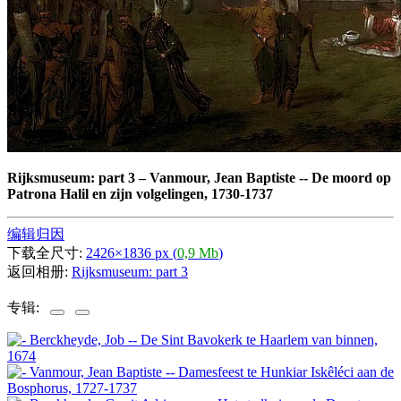
Rijksmuseum: part 3
–
Vanmour, Jean Baptiste -- De moord op
Patrona Halil en zijn volgelingen, 1730-1737
编辑归因
下载全尺寸:
2426×1836 px (
0,9 Mb
)
返回相册:
Rijksmuseum: part 3
专辑: