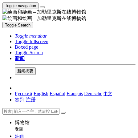
Toggle navigation
Toggle Search
Toggle menubar
Toggle fullscreen
Boxed page
Toggle Search
新闻
新闻摘要
Русский
English
Español
Français
Deutsche
中文
签到
注册
博物馆
老画
油画