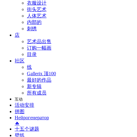
衣服设计
街头艺术
人体艺术
内部的
刺绣
店
艺术品出售
订购一幅画
目录
社区
线
Gallerix 顶100
最好的作品
新专辑
所有成员
互动
活动安排
拼图
Нейрогенератор
🔥
十五个谜题
壁纸