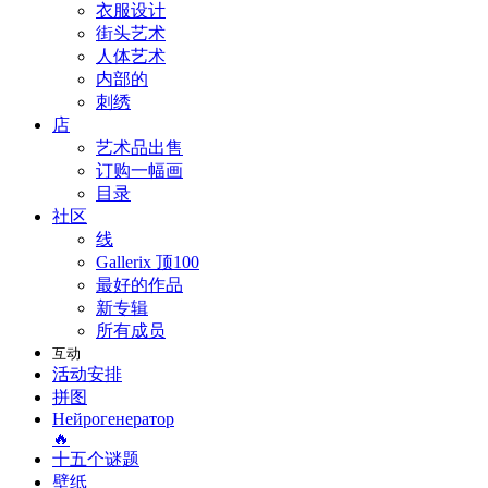
衣服设计
街头艺术
人体艺术
内部的
刺绣
店
艺术品出售
订购一幅画
目录
社区
线
Gallerix 顶100
最好的作品
新专辑
所有成员
互动
活动安排
拼图
Нейрогенератор
🔥
十五个谜题
壁纸