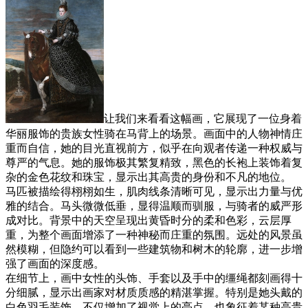
让我们来看看这幅画，它展现了一位身着
华丽服饰的贵族女性骑在马背上的场景。画面中的人物神情庄
重而自信，她的目光直视前方，似乎在向观者传递一种权威与
尊严的气息。她的服饰极其繁复精致，黑色的长袍上装饰着复
杂的金色花纹和珠宝，显示出其高贵的身份和不凡的地位。
马匹被描绘得栩栩如生，肌肉线条清晰可见，显示出力量与优
雅的结合。马头微微低垂，显得温顺而驯服，与骑者的威严形
成对比。背景中的天空呈现出黄昏时分的柔和色彩，云层厚
重，为整个画面增添了一种神秘而庄重的氛围。远处的风景虽
然模糊，但隐约可以看到一些建筑物和树木的轮廓，进一步增
强了画面的深度感。
在细节上，画中女性的头饰、手套以及手中的缰绳都刻画得十
分细腻，显示出画家对材质质感的精湛掌握。特别是她头戴的
白色羽毛装饰，不仅增加了视觉上的亮点，也象征着某种高贵