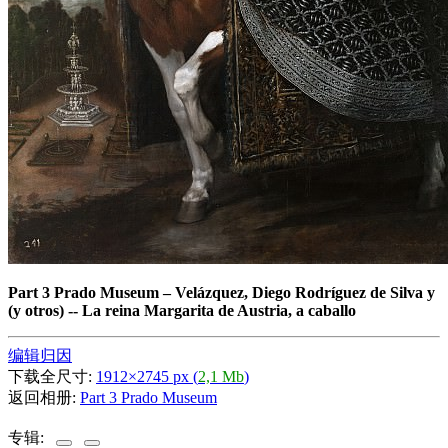
Part 3 Prado Museum
–
Velázquez, Diego Rodríguez de Silva y
(y otros) -- La reina Margarita de Austria, a caballo
编辑归因
下载全尺寸:
1912×2745 px (
2,1 Mb
)
返回相册:
Part 3 Prado Museum
专辑: