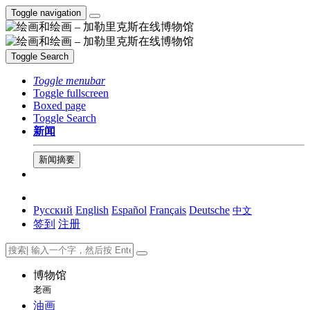
Toggle navigation
Toggle Search
Toggle menubar
Toggle fullscreen
Boxed page
Toggle Search
新闻
新闻摘要
Русский
English
Español
Français
Deutsche
中文
签到
注册
博物馆
老画
油画