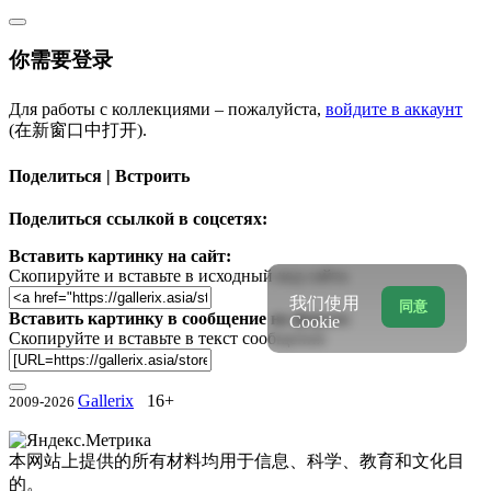
你需要登录
Для работы с коллекциями – пожалуйста,
войдите в аккаунт
(在新窗口中打开).
Поделиться | Встроить
Поделиться ссылкой в соцсетях:
Вставить картинку на сайт:
Скопируйте и вставьте в исходный код сайта
我们使用
同意
Вставить картинку в сообщение на форум:
Cookie
Скопируйте и вставьте в текст сообщения
Gallerix
16+
2009-2026
本网站上提供的所有材料均用于信息、科学、教育和文化目
的。