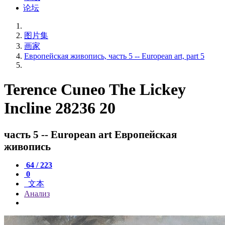
论坛
图片集
画家
Европейская живопись, часть 5 -- European art, part 5
Terence Cuneo The Lickey
Incline 28236 20
часть 5 -- European art Европейская
живопись
64 / 223
0
文本
Анализ