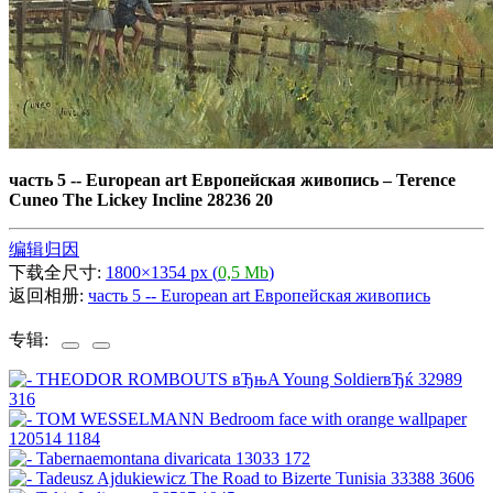
часть 5 -- European art Европейская живопись
–
Terence
Cuneo The Lickey Incline 28236 20
编辑归因
下载全尺寸:
1800×1354 px (
0,5 Mb
)
返回相册:
часть 5 -- European art Европейская живопись
专辑: