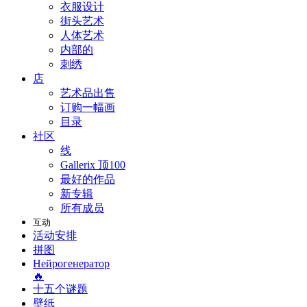
衣服设计
街头艺术
人体艺术
内部的
刺绣
店
艺术品出售
订购一幅画
目录
社区
线
Gallerix 顶100
最好的作品
新专辑
所有成员
互动
活动安排
拼图
Нейрогенератор
🔥
十五个谜题
壁纸