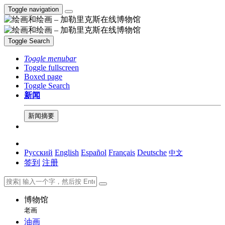
Toggle navigation
Toggle Search
Toggle menubar
Toggle fullscreen
Boxed page
Toggle Search
新闻
新闻摘要
Русский
English
Español
Français
Deutsche
中文
签到
注册
博物馆
老画
油画