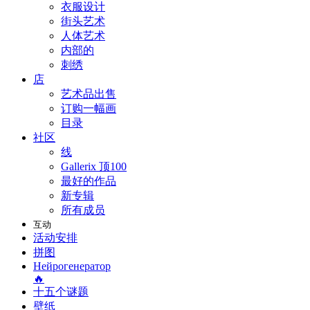
衣服设计
街头艺术
人体艺术
内部的
刺绣
店
艺术品出售
订购一幅画
目录
社区
线
Gallerix 顶100
最好的作品
新专辑
所有成员
互动
活动安排
拼图
Нейрогенератор
🔥
十五个谜题
壁纸