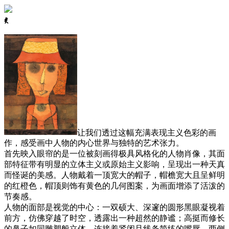
ꈅ
让我们透过这幅充满表现主义色彩的画
作，感受画中人物的内心世界与独特的艺术张力。
首先映入眼帘的是一位被刻画得极具风格化的人物肖像，其面
部特征带有明显的立体主义或原始主义影响，呈现出一种天真
而怪诞的美感。人物戴着一顶宽大的帽子，帽檐宽大且呈鲜明
的红橙色，帽顶则饰有黄色的几何图案，为画面增添了活泼的
节奏感。
人物的面部是视觉的中心：一双硕大、深邃的圆形黑眼凝视着
前方，仿佛穿越了时空，透露出一种超然的静谧；高挺而修长
的鼻子如同雕塑般立体，连接着紧闭且线条简练的嘴唇。两侧