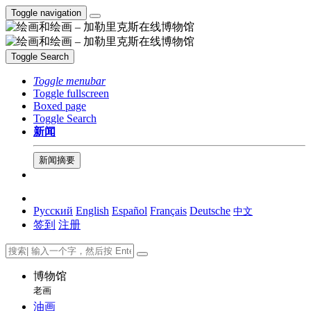
Toggle navigation
Toggle Search
Toggle menubar
Toggle fullscreen
Boxed page
Toggle Search
新闻
新闻摘要
Русский
English
Español
Français
Deutsche
中文
签到
注册
博物馆
老画
油画