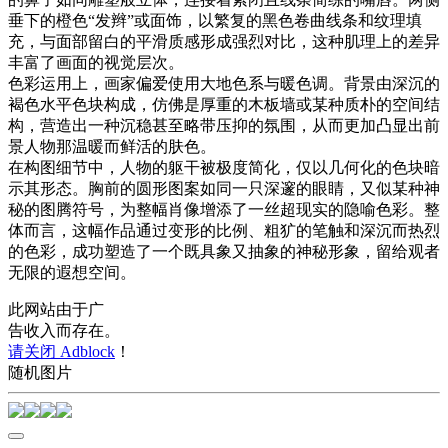
垂下的橙色“发辫”或面饰，以繁复的黑色卷曲线条和纹理填
充，与面部留白的平滑质感形成强烈对比，这种肌理上的差异
丰富了画面的视觉层次。
色彩运用上，画家偏爱使用大地色系与暖色调。背景由深沉的
褐色水平色块构成，仿佛是厚重的木板墙或某种质朴的空间结
构，营造出一种沉稳甚至略带压抑的氛围，从而更加凸显出前
景人物那温暖而鲜活的肤色。
在构图细节中，人物的躯干被极度简化，仅以几何化的色块暗
示其形态。胸前的圆形图案如同一只深邃的眼睛，又似某种神
秘的图腾符号，为整幅肖像增添了一丝超现实的隐喻色彩。整
体而言，这幅作品通过变形的比例、粗犷的笔触和深沉而热烈
的色彩，成功塑造了一个既具象又抽象的神秘形象，留给观者
无限的遐想空间。
此网站由于广
告收入而存在。
请关闭 Adblock
！
随机图片