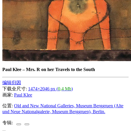
Paul Klee
–
Mrs. R on her Travels to the South
编辑归因
下载全尺寸:
1474×2046 px (
0,4 Mb
)
画家:
Paul Klee
位置:
Old and New National Galleries, Museum Berggruen (Alte
und Neue Nationalgalerie, Museum Berggruen), Berlin.
专辑: