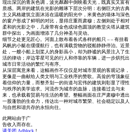
现出深沉的青灰色调，波光粼粼中倒映着天光，既真实又富有
质感。两岸的建筑在光影的雕琢下层次分明：右侧巨大的古典
主义风格建筑立面沐浴在温暖的阳光中，米黄色的墙体与深色
的窗户形成了鲜明的对比，显得庄重而肃穆；左侧则处于相对
柔和的光影之中，几座带有金色或绿色圆顶的教堂尖塔从建筑
群中探出，为画面增添了几分神圣与灵动。
细节之处更见匠心。河面上散布着各式各样的船只 – – 有挂着
风帆的小艇在缓缓航行，也有满载货物的驳船静静停泊。近景
处，一艘小船上划桨人的身影虽小，却为静谧的风景注入了生
活的律动；岸边零星可见的行人和停靠的车辆，进一步烘托出
城市日常活动的繁忙与有序。
从深层寓意来看，这幅画作不仅仅是对城市景观的客观记录，
更像是一曲献给人类文明与工业秩序的赞歌。高耸的穹顶象征
着信仰的力量，而整齐划一的街道与宏伟的建筑则彰显了理性
与秩序的美学追求。河流作为城市的血脉，连接着过去与未
来，也承载着贸易与生活的希望。整幅画面在庄严肃穆中透出
一股蓬勃的生命力，传达出一种对城市繁荣、社会稳定以及人
与自然和谐共存的永恒向往。
此网站由于广
告收入而存在。
请关闭 Adblock
！