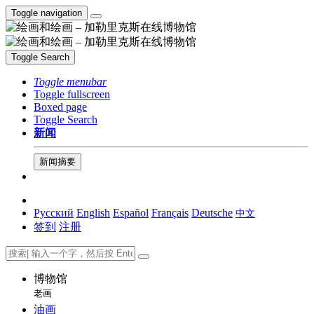
Toggle navigation
Toggle Search
Toggle menubar
Toggle fullscreen
Boxed page
Toggle Search
新闻
新闻摘要
Русский
English
Español
Français
Deutsche
中文
签到
注册
博物馆
老画
油画