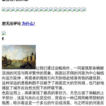
您无法评论
为什么?
ꈅ
让我们通过这幅画作，一同凝视那条蜿蜒
流淌的河流与两岸繁华的景象。画面以开阔的河面为中心轴线
向远方延伸，将观者的视线引向天际线处错落有致的建筑群。
这种深远的透视构图不仅赋予了画面宏大的空间感，也巧妙地
捕捉了城市在自然光照下的呼吸节奏。
色彩运用上，画家展现了极高的掌控力。天空占据了画幅的上
半部分，淡蓝与灰白云层交织，营造出一种辽阔而略带阴郁的
氛围，暗示着这是一个多云的午后或清晨。与之呼应的河面呈