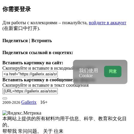
你需要登录
Для работы с коллекциями – пожалуйста,
войдите в аккаунт
(在新窗口中打开).
Поделиться | Встроить
Поделиться ссылкой в соцсетях:
Вставить картинку на сайт:
Скопируйте и вставьте в исходный код сайта
我们使用
同意
Cookie
Вставить картинку в сообщение на форум:
Скопируйте и вставьте в текст сообщения
Gallerix
16+
2009-2026
本网站上提供的所有材料均用于信息、科学、教育和文化目
的。
帮帮我
常问问题。
关于
往来