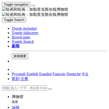
Toggle navigation
Toggle Search
Toggle menubar
Toggle fullscreen
Boxed page
Toggle Search
新闻
新闻摘要
Русский
English
Español
Français
Deutsche
中文
签到
注册
博物馆
老画
油画