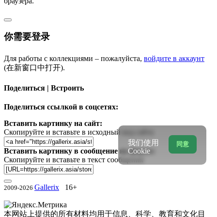
браузера.
你需要登录
Для работы с коллекциями – пожалуйста,
войдите в аккаунт
(在新窗口中打开).
Поделиться | Встроить
Поделиться ссылкой в соцсетях:
Вставить картинку на сайт:
Скопируйте и вставьте в исходный код сайта
我们使用
同意
Вставить картинку в сообщение на форум:
Cookie
Скопируйте и вставьте в текст сообщения
Gallerix
16+
2009-2026
本网站上提供的所有材料均用于信息、科学、教育和文化目