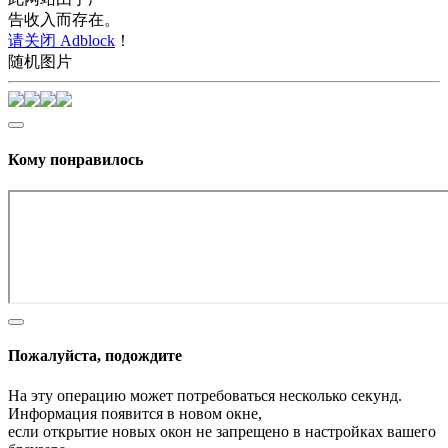
告收入而存在。
请关闭 Adblock
！
随机图片
Кому понравилось
Пожалуйста, подождите
На эту операцию может потребоваться несколько секунд.
Информация появится в новом окне,
если открытие новых окон не запрещено в настройках вашего