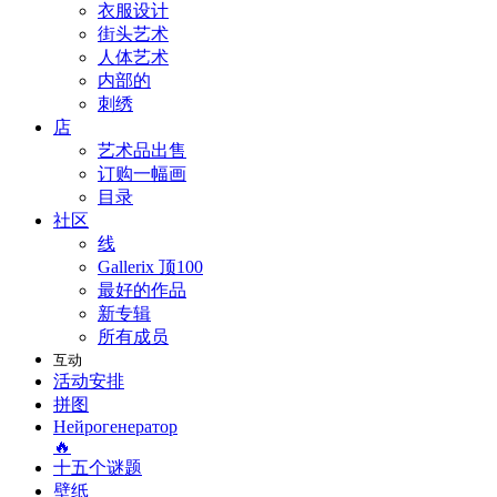
衣服设计
街头艺术
人体艺术
内部的
刺绣
店
艺术品出售
订购一幅画
目录
社区
线
Gallerix 顶100
最好的作品
新专辑
所有成员
互动
活动安排
拼图
Нейрогенератор
🔥
十五个谜题
壁纸