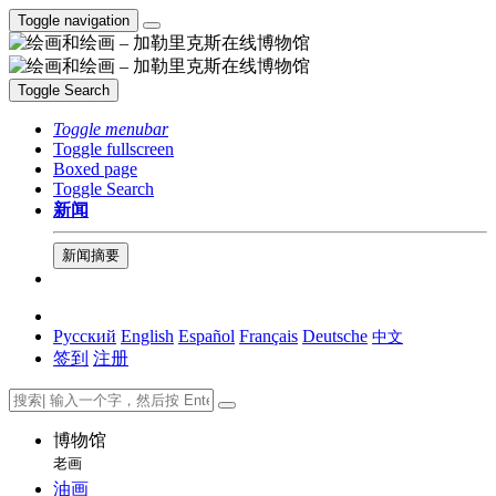
Toggle navigation
Toggle Search
Toggle menubar
Toggle fullscreen
Boxed page
Toggle Search
新闻
新闻摘要
Русский
English
Español
Français
Deutsche
中文
签到
注册
博物馆
老画
油画