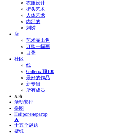
衣服设计
街头艺术
人体艺术
内部的
刺绣
店
艺术品出售
订购一幅画
目录
社区
线
Gallerix 顶100
最好的作品
新专辑
所有成员
互动
活动安排
拼图
Нейрогенератор
🔥
十五个谜题
壁纸