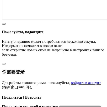
Пожалуйста, подождите
На эту операцию может потребоваться несколько секунд.
Информация появится в новом окне,
если открытие новых окон не запрещено в настройках вашего
браузера.
你需要登录
Для работы с коллекциями – пожалуйста,
войдите в аккаунт
(在新窗口中打开).
Поделиться | Встроить
Поделиться ссылкой в соцсетях: