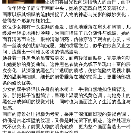
让我们将目光投向这幅动人的画作，画中
一位年轻女子静立于画面中央，她的姿态既自然又充满张力。
画家以极其细腻的笔触捕捉了人物的神态与光影的微妙变化，
使得整个形象栩栩如生。
这位少女拥有一头柔顺的金发，随意地垂落在肩头和胸前，几
缕发丝轻柔地拂过脸颊，为画面增添了几分随性与妩媚。她的
面容清秀而专注，眼神清澈明亮，仿佛穿透了观者的心灵，带
着一丝淡淡的忧郁与沉思。她的嘴唇微启，似乎在欲言又止之
间，流露出一种难以名状的情感波动。
她身着一件黑色的吊带紧身衣，面料轻薄而贴身，完美地勾勒
出她曼妙的身姿曲线。这件黑色衣物在光线下呈现出丰富的层
次变化，从深邃的黑色到半透明的质感，仿佛能隐约透视出肌
肤的温润与细腻。细长的肩带垂落在她的锁骨上，更显颈部线
条的修长优美。
少女的双手轻轻扶在身前的木椅上，手指自然地扣住椅背边
缘。那把椅子造型简洁，呈现出温暖的浅黄色调，与她身上的
黑色形成鲜明的视觉对比，同时也为画面注入了生活的温度与
质感。
画面的背景处理得极为考究，采用了深沉而斑驳的黄褐色调，
仿佛是古老墙壁的纹理，又像是时光留下的痕迹。这种处理方
式不仅突出了前景人物的明亮轮廓，更为整个画面营造出一种
古典油画般的厚重氛围和历史沉淀感。