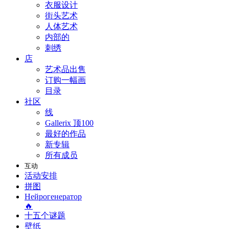
衣服设计
街头艺术
人体艺术
内部的
刺绣
店
艺术品出售
订购一幅画
目录
社区
线
Gallerix 顶100
最好的作品
新专辑
所有成员
互动
活动安排
拼图
Нейрогенератор
🔥
十五个谜题
壁纸