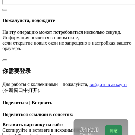
Пожалуйста, подождите
На эту операцию может потребоваться несколько секунд.
Информация появится в новом окне,
если открытие новых окон не запрещено в настройках вашего
браузера.
你需要登录
Для работы с коллекциями – пожалуйста,
войдите в аккаунт
(在新窗口中打开).
Поделиться | Встроить
Поделиться ссылкой в соцсетях:
Вставить картинку на сайт:
我们使用
Скопируйте и вставьте в исходный код сайта
同意
Cookie