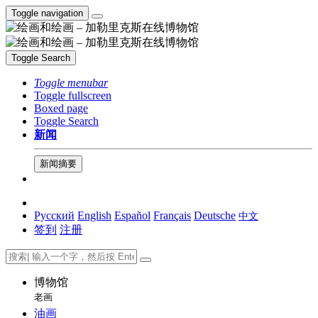
Toggle navigation
Toggle Search
Toggle menubar
Toggle fullscreen
Boxed page
Toggle Search
新闻
新闻摘要
Русский
English
Español
Français
Deutsche
中文
签到
注册
博物馆
老画
油画