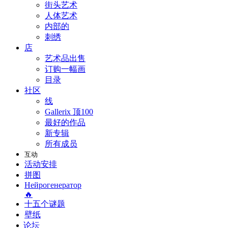
街头艺术
人体艺术
内部的
刺绣
店
艺术品出售
订购一幅画
目录
社区
线
Gallerix 顶100
最好的作品
新专辑
所有成员
互动
活动安排
拼图
Нейрогенератор
🔥
十五个谜题
壁纸
论坛