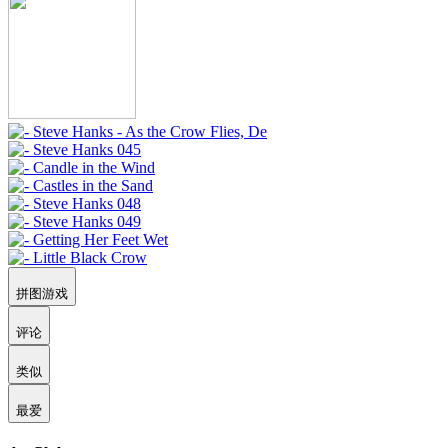
拼图游戏
评论
类似
最爱